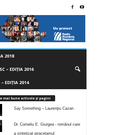
A 2018
C – EDIȚIA 2016
 – EDIȚIA 2014
e mai bune articole și pagini
Say Something – Laurenţiu Cazan
Dr. Corneliu E. Giurgea - românul care
a sintetizat piracetamul