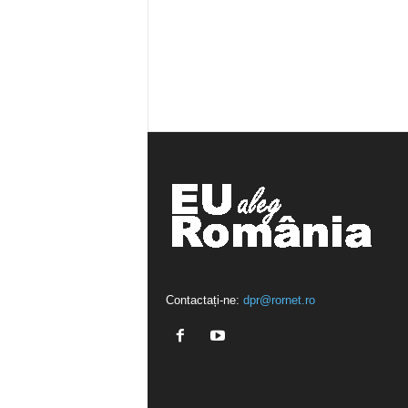
Contactați-ne:
dpr@rornet.ro