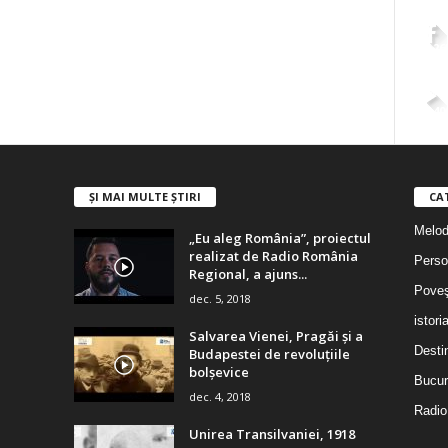
2,26
4,40
ȘI MAI MULTE ȘTIRI
CA
Melodi
„Eu aleg România”, proiectul
realizat de Radio România
Person
Regional, a ajuns...
Poveş
dec. 5, 2018
istori
Salvarea Vienei, Pragăi şi a
Destin
Budapestei de revoluţiile
bolşevice
Bucur
dec. 4, 2018
Radio
Unirea Transilvaniei, 1918