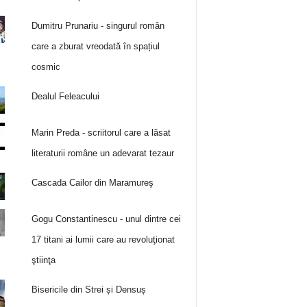
Dumitru Prunariu - singurul român
care a zburat vreodată în spațiul
cosmic
Dealul Feleacului
Marin Preda - scriitorul care a lăsat
literaturii române un adevarat tezaur
Cascada Cailor din Maramureş
Gogu Constantinescu - unul dintre cei
17 titani ai lumii care au revoluţionat
ştiinţa
Bisericile din Strei și Densuș