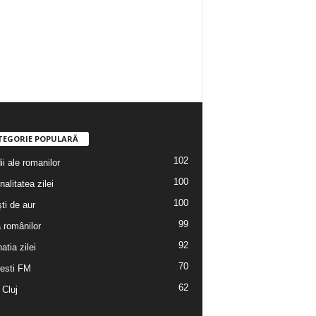
5
Fani
ÎMI PLACE
0
Abonați
ABONAȚI-VĂ
TEGORIE POPULARĂ
102
i ale romanilor
100
alitatea zilei
100
ti de aur
99
a românilor
92
atia zilei
70
esti FM
62
 Cluj