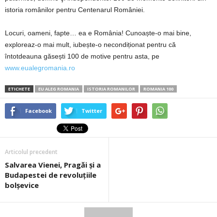
istoria românilor pentru Centenarul României.
Locuri, oameni, fapte… ea e România! Cunoaște-o mai bine,
exploreaz-o mai mult, iubește-o necondiționat pentru că
întotdeauna găsești 100 de motive pentru asta, pe
www.eualegromania.ro
ETICHETE
EU ALEG ROMANIA
ISTORIA ROMANILOR
ROMANIA 100
Facebook
Twitter
Articolul precedent
Salvarea Vienei, Pragăi şi a
Budapestei de revoluţiile
bolşevice