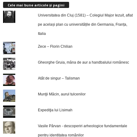
Cele mai bune articole și pagini
Universitatea din Cluj (1581) – Colegiul Major Iezuit, aflat
pe același plan cu universitățile din Germania, Franța,
Italia
Zece – Florin Chilian
Gheorghe Gruia, mâna de aur a handbalului românesc
Atât de singur – Talisman
Munţii Măcin, aurul tulcenilor
Expediţia lui Lisimah
Vasile Pârvan - descoperiri arheologice fundamentale
pentru identitatea românilor