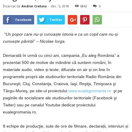
Încarcat de
Andrei Cretoiu
-
dec. 5, 2018
6842
0
Facebook
Twitter
“Un popor care nu-și cunoaște istoria e ca un copil care nu-și
cunoaște părinții” – Nicolae Iorga.
Demarată în urmă cu cinci ani, campania „Eu aleg România” a
prezentat 500 de motive de mândrie că suntem români, în
materiale audio, video și texte, difuzate on air și on line în
programele proprii ale studiourilor teritoriale Radio România din
Bucureşti, Cluj, Constanţa, Craiova, Iaşi, Reşiţa, Timişoara şi
Târgu-Mureş, pe site-ul proiectului
www.eualegromania.ro
şi pe
paginile de socializare ale studiourilor teritoriale (Facebook şi
Twiter) sau pe canalul Youtube dedicat proiectului
eualegromania.ro.
8 echipe de producţie, sute de ore de filmare, declarații, interviuri și