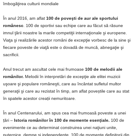
îmbogăţirea culturii mondiale
În anul 2016, am aflat
100 de poveşti de aur ale sportului
românesc
. 100 de sportivi sau echipe care au făcut să răsune
imnul ţării noastre la marile competiţii internaţionale şi europene.
Viaţa şi realizările acestor români de excepţie vorbesc de la sine şi
fiecare poveste de viaţă este o dovadă de muncă, abnegaţie şi
sacrificii.
Anul trecut am ascultat cele mai frumoase
100 de melodii ale
românilor.
Melodii în interpretări de excepţie ale elitei muzicii
uşoare şi populare româneşti,.care au încântat sufletul multor
generaţii şi care au rezistat în timp, am aflat poveștile care au stat
în spatele acestor creații nemuritoare.
În anul Centenarului, am spus cea mai frumoasă poveste a unei
țări –
Istoria românilor în 100 de momente esenţiale.
100 de
evenimente ce au determinat construirea unei naţiuni unite,
puternice, demne şi independente. 100 de momente definitorii din