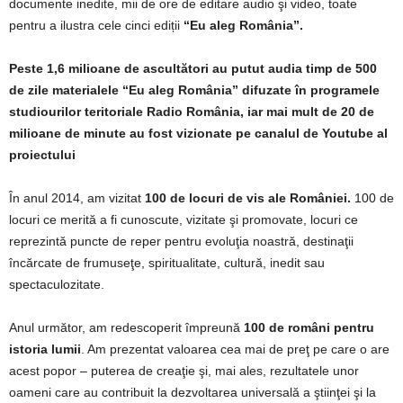
documente inedite, mii de ore de editare audio şi video, toate
pentru a ilustra cele cinci ediții
“Eu aleg România”.
Peste 1,6 milioane de ascultători au putut audia timp de 500
de zile materialele “Eu aleg România” difuzate în programele
studiourilor teritoriale Radio România, iar mai mult de 20 de
milioane de minute au fost vizionate pe canalul de Youtube al
proiectului
În anul 2014, am vizitat
100 de locuri de vis ale României.
100 de
locuri ce merită a fi cunoscute, vizitate şi promovate, locuri ce
reprezintă puncte de reper pentru evoluţia noastră, destinaţii
încărcate de frumuseţe, spiritualitate, cultură, inedit sau
spectaculozitate.
Anul următor, am redescoperit împreună
100 de români pentru
istoria lumii
. Am prezentat valoarea cea mai de preţ pe care o are
acest popor – puterea de creaţie şi, mai ales, rezultatele unor
oameni care au contribuit la dezvoltarea universală a ştiinţei şi la