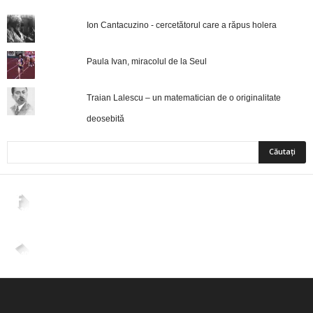
Ion Cantacuzino - cercetătorul care a răpus holera
Paula Ivan, miracolul de la Seul
Traian Lalescu – un matematician de o originalitate
deosebită
2,265
Fani
ÎMI PLACE
4,400
Abonați
ABONAȚI-VĂ