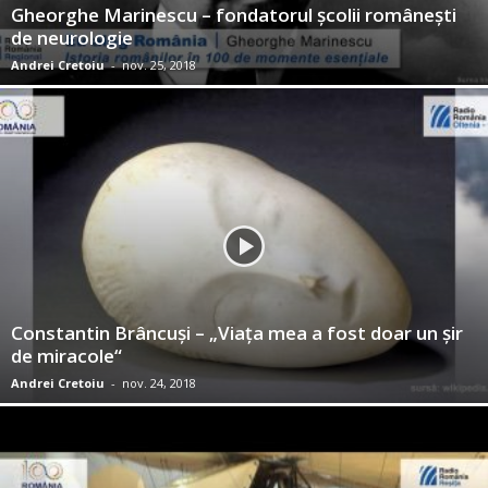
Gheorghe Marinescu – fondatorul şcolii româneşti
de neurologie
Andrei Cretoiu
-
nov. 25, 2018
Constantin Brâncuşi – „Viaţa mea a fost doar un şir
de miracole“
Andrei Cretoiu
-
nov. 24, 2018