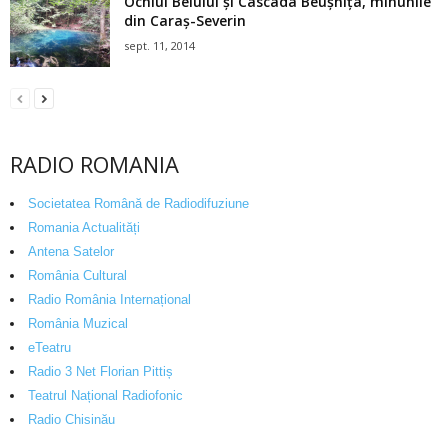
Ochiul Beiului şi Cascada Beuşniţa, minunile
din Caraş-Severin
sept. 11, 2014
RADIO ROMANIA
Societatea Română de Radiodifuziune
Romania Actualități
Antena Satelor
România Cultural
Radio România Internațional
România Muzical
eTeatru
Radio 3 Net Florian Pittiș
Teatrul Național Radiofonic
Radio Chisinău