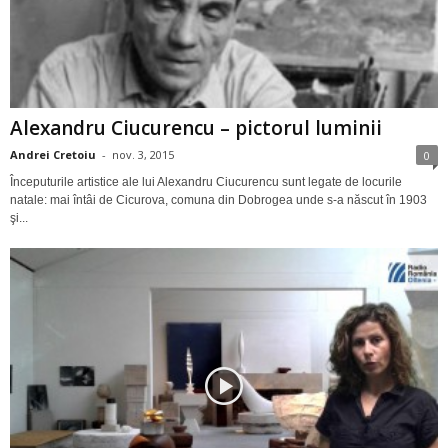
Alexandru Ciucurencu – pictorul luminii
Andrei Cretoiu
-
nov. 3, 2015
0
Începuturile artistice ale lui Alexandru Ciucurencu sunt legate de locurile
natale: mai întâi de Cicurova, comuna din Dobrogea unde s-a născut în 1903
şi...