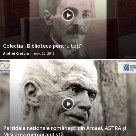
Colecţia „Biblioteca pentru toţi“
Andrei Cretoiu
-
nov. 20, 2018
Partidele naţionale româneşti din Ardeal, ASTRA şi
Mişcarea memorandistă