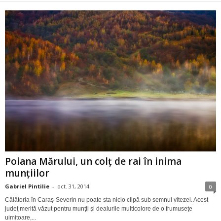
Poiana Mărului, un colţ de rai în inima
munţiilor
Gabriel Pintilie
-
oct. 31, 2014
0
Călătoria în Caraş-Severin nu poate sta nicio clipă sub semnul vitezei. Acest
judeţ merită văzut pentru munţii şi dealurile multicolore de o frumuseţe
uimitoare,...