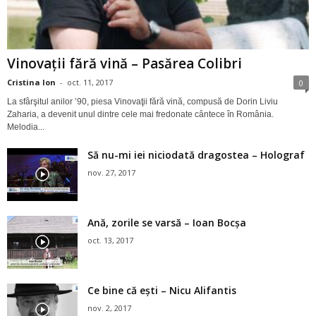
Vinovaţii fără vină – Pasărea Colibri
Cristina Ion
-
oct. 11, 2017
0
La sfârşitul anilor ’90, piesa Vinovaţii fără vină, compusă de Dorin Liviu
Zaharia, a devenit unul dintre cele mai fredonate cântece în România.
Melodia...
Să nu-mi iei niciodată dragostea – Holograf
nov. 27, 2017
Ană, zorile se varsă – Ioan Bocşa
oct. 13, 2017
Ce bine că eşti – Nicu Alifantis
nov. 2, 2017