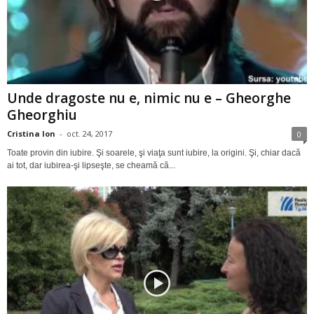
Unde dragoste nu e, nimic nu e – Gheorghe
Gheorghiu
Cristina Ion
-
oct. 24, 2017
0
Toate provin din iubire. Şi soarele, şi viaţa sunt iubire, la origini. Şi, chiar dacă
ai tot, dar iubirea-şi lipseşte, se cheamă că...