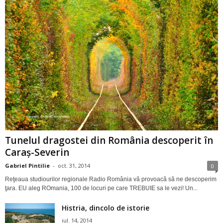
Tunelul dragostei din România descoperit în
Caraş-Severin
Gabriel Pintilie
-
oct. 31, 2014
0
Reţeaua studiourilor regionale Radio România vă provoacă să ne descoperim
ţara. EU aleg ROmania, 100 de locuri pe care TREBUIE sa le vezi! Un...
Histria, dincolo de istorie
iul. 14, 2014