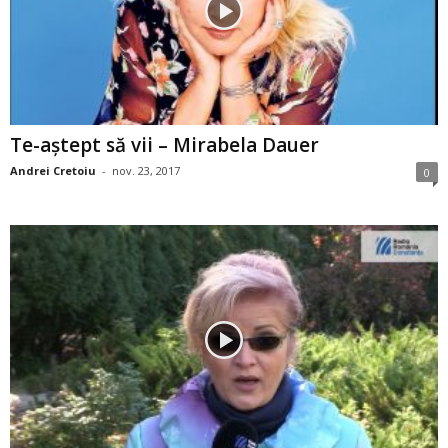
Te-aștept să vii – Mirabela Dauer
Andrei Cretoiu
-
nov. 23, 2017
0