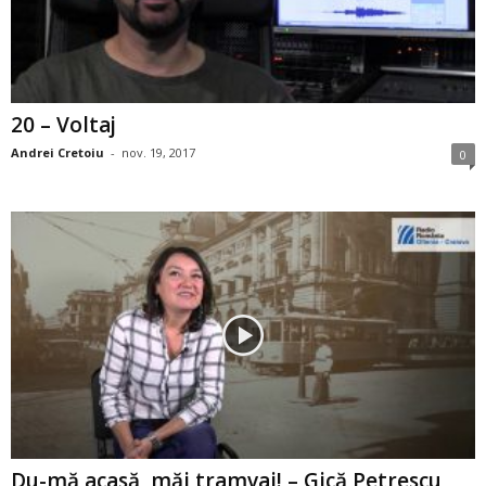
20 – Voltaj
Andrei Cretoiu
-
nov. 19, 2017
0
Du-mă acasă, măi tramvai! – Gică Petrescu