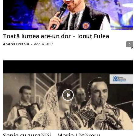
Toată lumea are-un dor – Ionuţ Fulea
Andrei Cretoiu
-
dec. 4, 2017
0
Sanie cu zurgălăi – Maria Lătăreţu