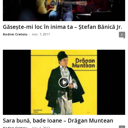
Găseşte-mi loc în inima ta – Ştefan Bănică Jr.
Andrei Cretoiu
-
nov. 7, 2017
0
Sara bună, bade Ioane – Drăgan Muntean
Andrei Cretoiu
-
nov. 6, 2017