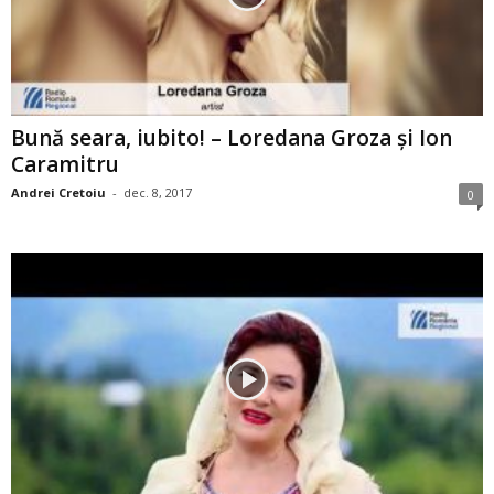
Bună seara, iubito! – Loredana Groza şi Ion
Caramitru
Andrei Cretoiu
-
dec. 8, 2017
0