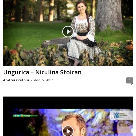
Ungurica – Niculina Stoican
Andrei Cretoiu
-
dec. 5, 2017
0