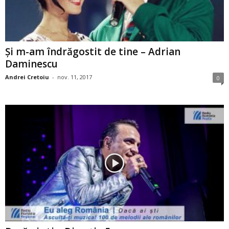
Şi m-am îndrăgostit de tine – Adrian
Daminescu
Andrei Cretoiu
-
nov. 11, 2017
0