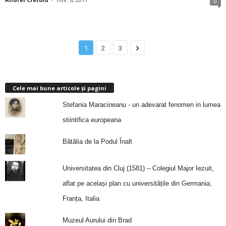
0
1
2
3
Cele mai bune articole și pagini
Stefania Maracineanu - un adevarat fenomen in lumea
stiintifica europeana
Bătălia de la Podul Înalt
Universitatea din Cluj (1581) – Colegiul Major Iezuit,
aflat pe același plan cu universitățile din Germania,
Franța, Italia
Muzeul Aurului din Brad