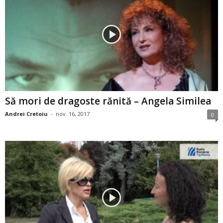
Să mori de dragoste rănită – Angela Similea
Andrei Cretoiu
-
nov. 16, 2017
0