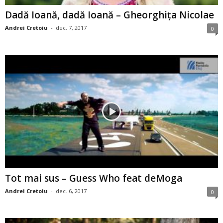
Dadă Ioană, dadă Ioană – Gheorghiţa Nicolae
Andrei Cretoiu
-
dec. 7, 2017
0
Tot mai sus – Guess Who feat deMoga
Andrei Cretoiu
-
dec. 6, 2017
0