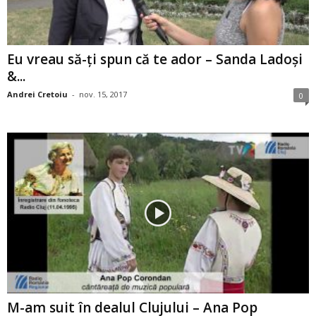
Eu vreau să-ţi spun că te ador – Sanda Ladoşi
&...
Andrei Cretoiu
-
nov. 15, 2017
0
M-am suit în dealul Clujului – Ana Pop