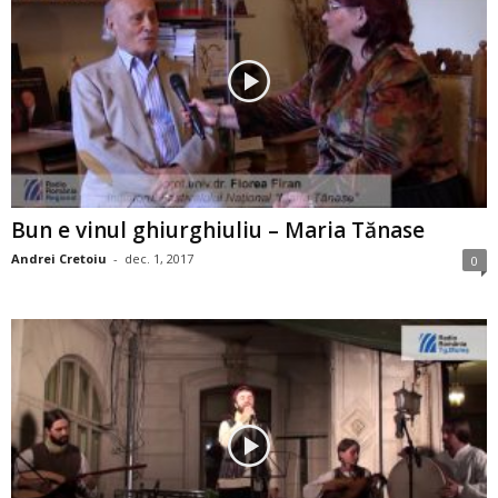
Bun e vinul ghiurghiuliu – Maria Tănase
Andrei Cretoiu
-
dec. 1, 2017
0