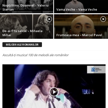
Nopţi/Vino, Doamne! – Valeriu
Sterian
Vama Veche – Vama Veche
De-ai fi tu salcie – Mihaela
Mihai
Frumoasa mea – Marcel Pavel
MELODII ALE ROMANILOR
Ascultă-ți muzica! 100 de melodii ale românilor