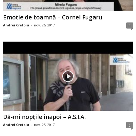
Emoţie de toamnă – Cornel Fugaru
Andrei Cretoiu
-
nov. 26, 2017
0
Dă-mi nopţile înapoi – A.S.I.A.
Andrei Cretoiu
-
nov. 25, 2017
0