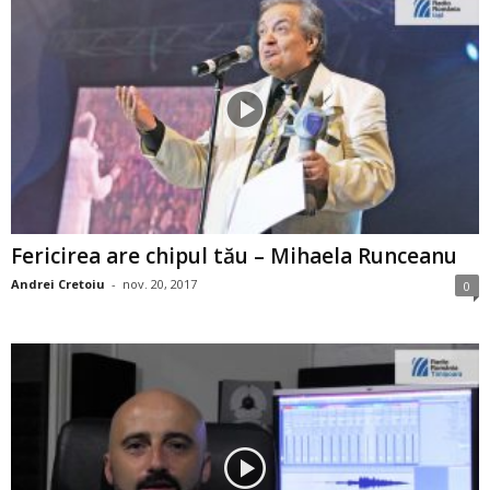
Fericirea are chipul tău – Mihaela Runceanu
Andrei Cretoiu
-
nov. 20, 2017
0