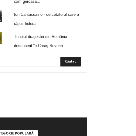
cam geroasă...
Ion Cantacuzino - cercetătorul care a
răpus holera
Tunelul dragostei din România
descoperit în Caraş-Severin
5
Fani
ÎMI PLACE
0
Abonați
ABONAȚI-VĂ
TEGORIE POPULARĂ