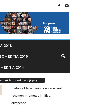
A 2018
C – EDIȚIA 2016
 – EDIȚIA 2014
e mai bune articole și pagini
Stefania Maracineanu - un adevarat
fenomen in lumea stiintifica
europeana