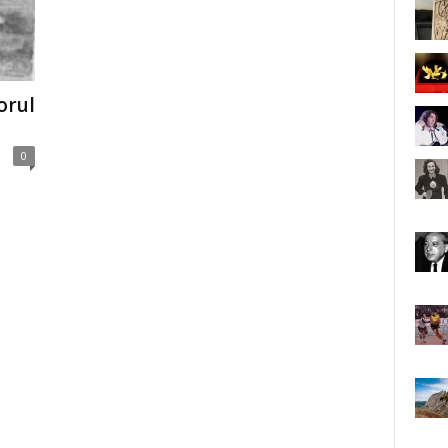
orul
0