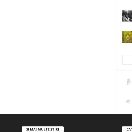
2,26
4,40
ȘI MAI MULTE ȘTIRI
CA