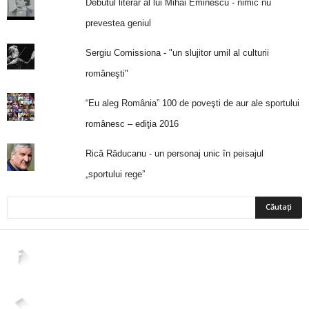
Debutul literar al lui Mihai Eminescu - nimic nu
prevestea geniul
Sergiu Comissiona - "un slujitor umil al culturii
româneşti"
“Eu aleg România” 100 de poveşti de aur ale sportului
românesc – ediţia 2016
Rică Răducanu - un personaj unic în peisajul
„sportului rege”
2,265
Fani
ÎMI PLACE
4,400
Abonați