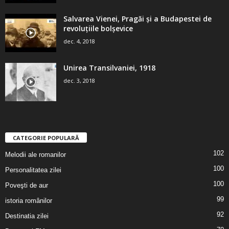
Salvarea Vienei, Pragăi şi a Budapestei de
revoluţiile bolşevice
dec. 4, 2018
Unirea Transilvaniei, 1918
dec. 3, 2018
CATEGORIE POPULARĂ
102
Melodii ale romanilor
100
Personalitatea zilei
100
Poveşti de aur
99
istoria românilor
92
Destinatia zilei