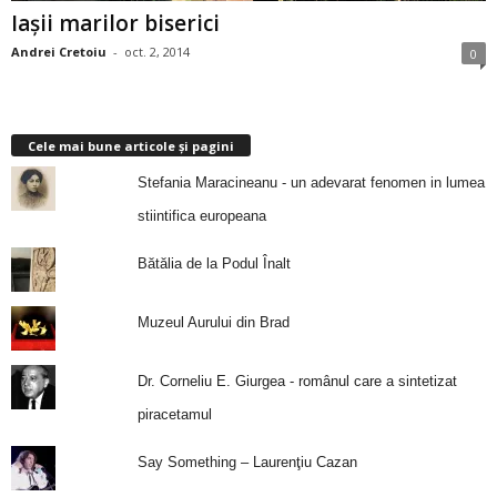
Iaşii marilor biserici
Andrei Cretoiu
-
oct. 2, 2014
0
Cele mai bune articole și pagini
Stefania Maracineanu - un adevarat fenomen in lumea
stiintifica europeana
Bătălia de la Podul Înalt
Muzeul Aurului din Brad
Dr. Corneliu E. Giurgea - românul care a sintetizat
piracetamul
Say Something – Laurenţiu Cazan