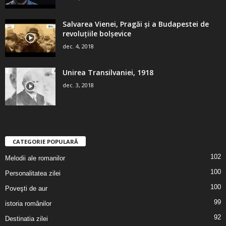
Salvarea Vienei, Pragăi şi a Budapestei de
revoluţiile bolşevice
dec. 4, 2018
Unirea Transilvaniei, 1918
dec. 3, 2018
CATEGORIE POPULARĂ
102
Melodii ale romanilor
100
Personalitatea zilei
100
Poveşti de aur
99
istoria românilor
92
Destinatia zilei