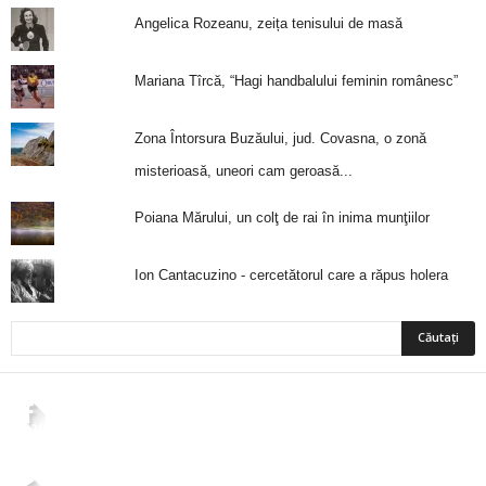
Angelica Rozeanu, zeița tenisului de masă
Mariana Tîrcă, “Hagi handbalului feminin românesc”
Zona Întorsura Buzăului, jud. Covasna, o zonă
misterioasă, uneori cam geroasă...
Poiana Mărului, un colţ de rai în inima munţiilor
Ion Cantacuzino - cercetătorul care a răpus holera
2,265
Fani
ÎMI PLACE