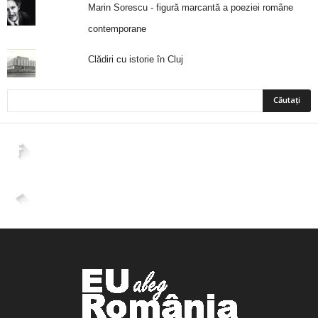
Marin Sorescu - figură marcantă a poeziei române
contemporane
Clădiri cu istorie în Cluj
2,265
Fani
ÎMI PLACE
4,400
Abonați
ABONAȚI-VĂ