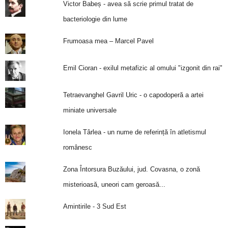
Victor Babeș - avea să scrie primul tratat de
bacteriologie din lume
Frumoasa mea – Marcel Pavel
Emil Cioran - exilul metafizic al omului "izgonit din rai"
Tetraevanghel Gavril Uric - o capodoperă a artei
miniate universale
Ionela Târlea - un nume de referință în atletismul
românesc
Zona Întorsura Buzăului, jud. Covasna, o zonă
misterioasă, uneori cam geroasă...
Amintirile - 3 Sud Est