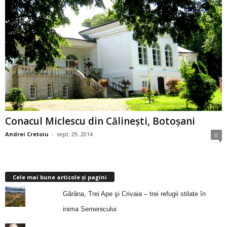
Conacul Miclescu din Călineşti, Botoşani
Andrei Cretoiu
-
sept. 29, 2014
0
Cele mai bune articole și pagini
Gărâna, Trei Ape şi Crivaia – trei refugii stilate în
inima Semenicului