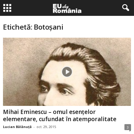
Etichetă: Botoşani
Mihai Eminescu – omul esenţelor
elementare, cufundat în atemporalitate
Lucian Bălănuţă
-
oct. 29, 2015
3