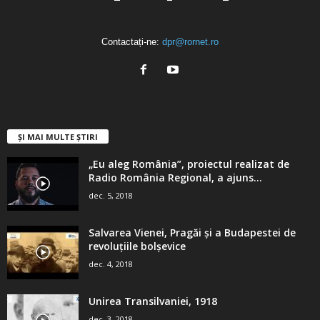
Contactați-ne:
dpr@rornet.ro
ȘI MAI MULTE ȘTIRI
„Eu aleg România”, proiectul realizat de
Radio România Regional, a ajuns...
dec. 5, 2018
Salvarea Vienei, Pragăi şi a Budapestei de
revoluţiile bolşevice
dec. 4, 2018
Unirea Transilvaniei, 1918
dec. 3, 2018