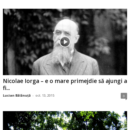
Nicolae Iorga – e o mare primejdie să ajungi a
fi...
Lucian Bălănuţă
-
oct. 13, 2015
0