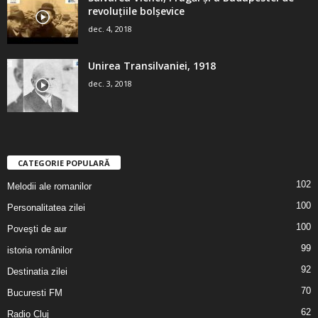
revoluţiile bolşevice
dec. 4, 2018
Unirea Transilvaniei, 1918
dec. 3, 2018
CATEGORIE POPULARĂ
102
Melodii ale romanilor
100
Personalitatea zilei
100
Poveşti de aur
99
istoria românilor
92
Destinatia zilei
70
Bucuresti FM
62
Radio Cluj