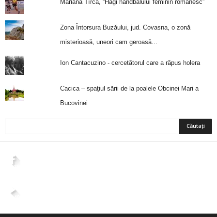
Mariana Tîrcă, “Hagi handbalului feminin românesc”
Zona Întorsura Buzăului, jud. Covasna, o zonă
misterioasă, uneori cam geroasă...
Ion Cantacuzino - cercetătorul care a răpus holera
Cacica – spaţiul sării de la poalele Obcinei Mari a
Bucovinei
2,265
Fani
ÎMI PLACE
4,400
Abonați
ABONAȚI-VĂ