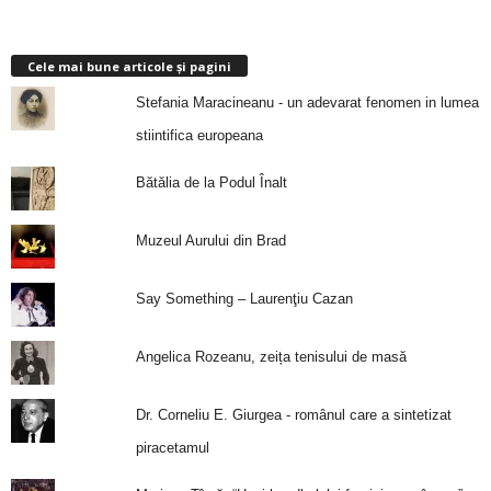
Cele mai bune articole și pagini
Stefania Maracineanu - un adevarat fenomen in lumea
stiintifica europeana
Bătălia de la Podul Înalt
Muzeul Aurului din Brad
Say Something – Laurenţiu Cazan
Angelica Rozeanu, zeița tenisului de masă
Dr. Corneliu E. Giurgea - românul care a sintetizat
piracetamul