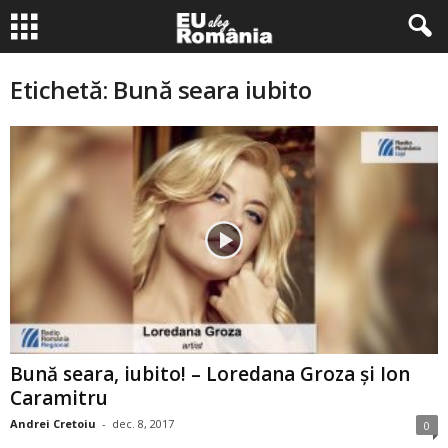
Etichetă: Bună seara iubito
Bună seara, iubito! – Loredana Groza şi Ion
Caramitru
Andrei Cretoiu
-
dec. 8, 2017
0