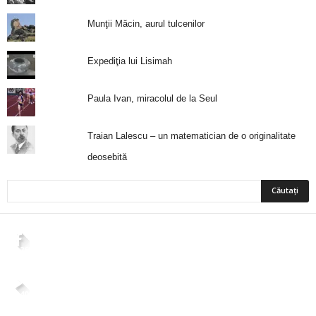
Munţii Măcin, aurul tulcenilor
Expediţia lui Lisimah
Paula Ivan, miracolul de la Seul
Traian Lalescu – un matematician de o originalitate
deosebită
2,265
Fani
ÎMI PLACE
4,400
Abonați
ABONAȚI-VĂ