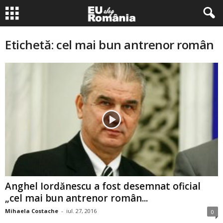
Etichetă: cel mai bun antrenor român
Anghel Iordănescu a fost desemnat oficial
„cel mai bun antrenor român...
Mihaela Costache
-
iul. 27, 2016
0