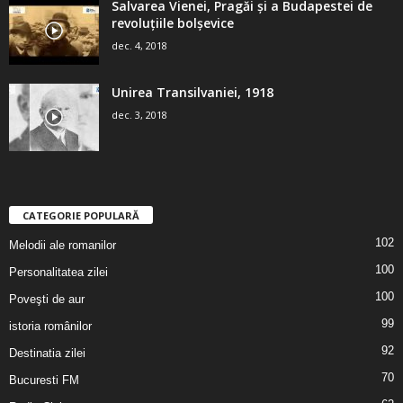
Salvarea Vienei, Pragăi şi a Budapestei de
revoluţiile bolşevice
dec. 4, 2018
Unirea Transilvaniei, 1918
dec. 3, 2018
CATEGORIE POPULARĂ
102
Melodii ale romanilor
100
Personalitatea zilei
100
Poveşti de aur
99
istoria românilor
92
Destinatia zilei
70
Bucuresti FM