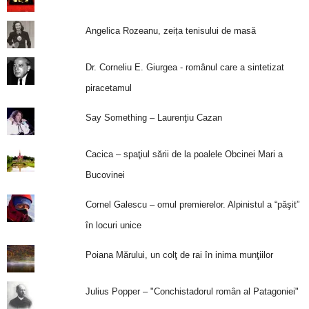
Angelica Rozeanu, zeița tenisului de masă
Dr. Corneliu E. Giurgea - românul care a sintetizat
piracetamul
Say Something – Laurenţiu Cazan
Cacica – spaţiul sării de la poalele Obcinei Mari a
Bucovinei
Cornel Galescu – omul premierelor. Alpinistul a “păşit”
în locuri unice
Poiana Mărului, un colţ de rai în inima munţiilor
Julius Popper – "Conchistadorul român al Patagoniei"