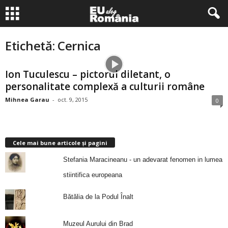
Etichetă: Cernica
Ion Tuculescu – pictorul diletant, o
personalitate complexă a culturii române
Mihnea Garau
-
oct. 9, 2015
0
Cele mai bune articole și pagini
Stefania Maracineanu - un adevarat fenomen in lumea
stiintifica europeana
Bătălia de la Podul Înalt
Muzeul Aurului din Brad