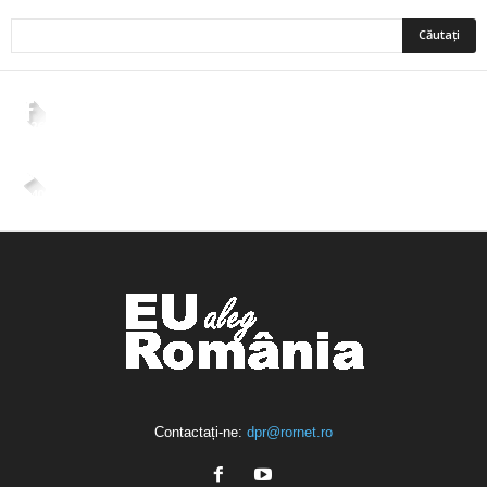
2,265
Fani
ÎMI PLACE
4,400
Abonați
ABONAȚI-VĂ
Contactați-ne:
dpr@rornet.ro