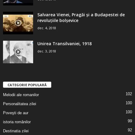
Salvarea Vienei, Pragăi şi a Budapestei de
revoluţiile bolşevice
dec. 4, 2018
Unirea Transilvaniei, 1918
dec. 3, 2018
CATEGORIE POPULARĂ
102
Melodii ale romanilor
100
Personalitatea zilei
100
Poveşti de aur
99
istoria românilor
92
Destinatia zilei