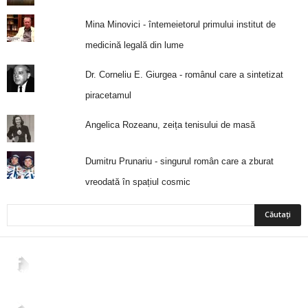
Mina Minovici - întemeietorul primului institut de
medicină legală din lume
Dr. Corneliu E. Giurgea - românul care a sintetizat
piracetamul
Angelica Rozeanu, zeița tenisului de masă
Dumitru Prunariu - singurul român care a zburat
vreodată în spațiul cosmic
2,265
Fani
ÎMI PLACE