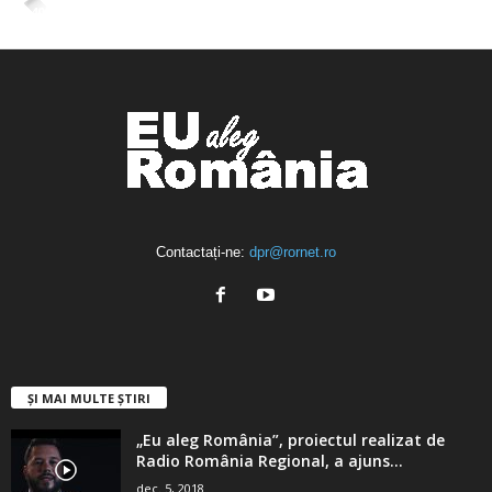
4,400
Abonați
ABONAȚI-VĂ
Contactați-ne:
dpr@rornet.ro
ȘI MAI MULTE ȘTIRI
„Eu aleg România”, proiectul realizat de
Radio România Regional, a ajuns...
dec. 5, 2018