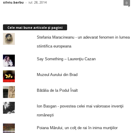
silviu.barbu
-
iul. 28, 2014
0
Cele mai bune articole și pagini
Stefania Maracineanu - un adevarat fenomen in lumea
stiintifica europeana
Say Something – Laurenţiu Cazan
Muzeul Aurului din Brad
Bătălia de la Podul Înalt
Ion Basgan - povestea celei mai valoroase invenţii
româneşti
Poiana Mărului, un colţ de rai în inima munţiilor