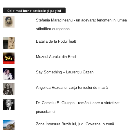
Cele mai bune articole și pagini
Stefania Maracineanu - un adevarat fenomen in lumea
stiintifica europeana
Bătălia de la Podul Înalt
Muzeul Aurului din Brad
Say Something – Laurenţiu Cazan
Angelica Rozeanu, zeița tenisului de masă
Dr. Corneliu E. Giurgea - românul care a sintetizat
piracetamul
Zona Întorsura Buzăului, jud. Covasna, o zonă