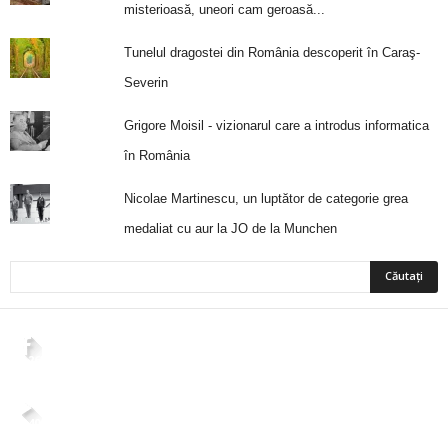
misterioasă, uneori cam geroasă...
Tunelul dragostei din România descoperit în Caraş-
Severin
Grigore Moisil - vizionarul care a introdus informatica
în România
Nicolae Martinescu, un luptător de categorie grea
medaliat cu aur la JO de la Munchen
2,265
Fani
ÎMI PLACE
4,400
Abonați
ABONAȚI-VĂ