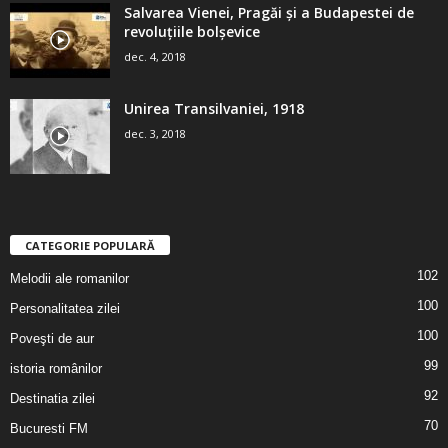
Salvarea Vienei, Pragăi şi a Budapestei de
revoluţiile bolşevice
dec. 4, 2018
Unirea Transilvaniei, 1918
dec. 3, 2018
CATEGORIE POPULARĂ
102
Melodii ale romanilor
100
Personalitatea zilei
100
Poveşti de aur
99
istoria românilor
92
Destinatia zilei
70
Bucuresti FM