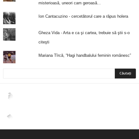
misterioasă, uneori cam geroasă...
Ion Cantacuzino - cercetătorul care a răpus holera
Gheza Vida - Arta e ca şi cartea, trebuie să ştii s-o
citeşti
Mariana Tîrcă, “Hagi handbalului feminin românesc”
2,265
Fani
ÎMI PLACE
4,400
Abonați
ABONAȚI-VĂ