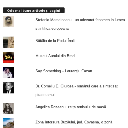
Cele mai bune articole și pagini
Stefania Maracineanu - un adevarat fenomen in lumea
stiintifica europeana
Bătălia de la Podul Înalt
Muzeul Aurului din Brad
Say Something – Laurenţiu Cazan
Dr. Corneliu E. Giurgea - românul care a sintetizat
piracetamul
Angelica Rozeanu, zeița tenisului de masă
Zona Întorsura Buzăului, jud. Covasna, o zonă