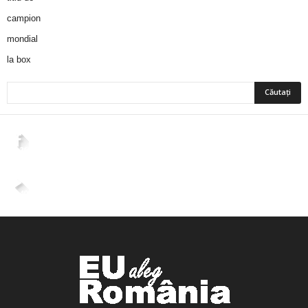
2,265
Fani
ÎMI PLACE
4,400
Abonați
ABONAȚI-VĂ