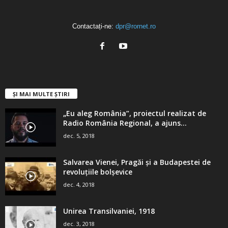
Contactați-ne:
dpr@rornet.ro
ȘI MAI MULTE ȘTIRI
„Eu aleg România”, proiectul realizat de
Radio România Regional, a ajuns...
dec. 5, 2018
Salvarea Vienei, Pragăi şi a Budapestei de
revoluţiile bolşevice
dec. 4, 2018
Unirea Transilvaniei, 1918
dec. 3, 2018