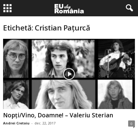
Etichetă: Cristian Paţurcă
Nopţi/Vino, Doamne! – Valeriu Sterian
Andrei Cretoiu
-
dec. 22, 2017
0