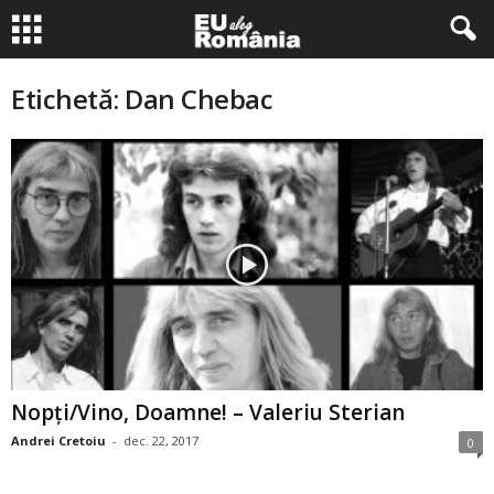
Etichetă: Dan Chebac
Nopţi/Vino, Doamne! – Valeriu Sterian
Andrei Cretoiu
-
dec. 22, 2017
0