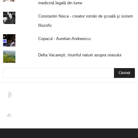
medicină legală din lume
Constantin Noica - creator român de şcoală şi sistem
filozofic
Copacul - Aurelian Andreescu
Delta Vacareşti, triumful naturii asupra orasului
2,265
Fani
ÎMI PLACE
4,400
Abonați
ABONAȚI-VĂ