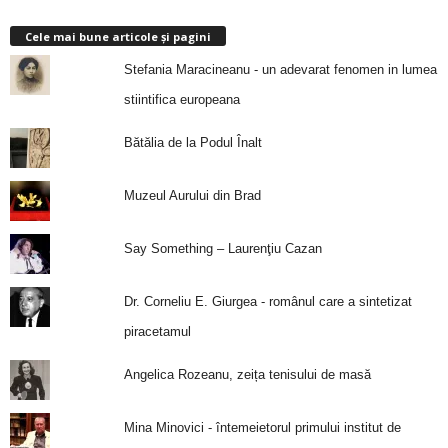
Cele mai bune articole și pagini
Stefania Maracineanu - un adevarat fenomen in lumea
stiintifica europeana
Bătălia de la Podul Înalt
Muzeul Aurului din Brad
Say Something – Laurenţiu Cazan
Dr. Corneliu E. Giurgea - românul care a sintetizat
piracetamul
Angelica Rozeanu, zeița tenisului de masă
Mina Minovici - întemeietorul primului institut de