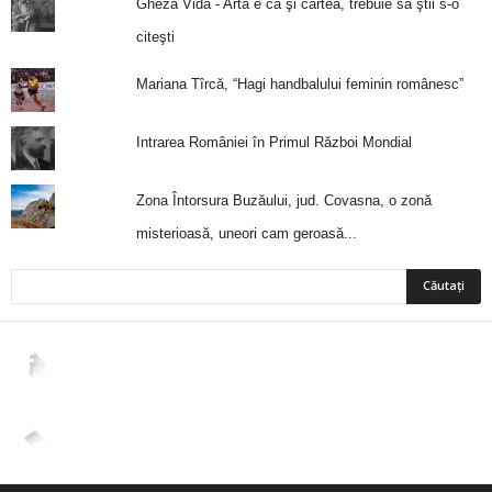
Gheza Vida - Arta e ca şi cartea, trebuie să ştii s-o
citeşti
Mariana Tîrcă, “Hagi handbalului feminin românesc”
Intrarea României în Primul Război Mondial
Zona Întorsura Buzăului, jud. Covasna, o zonă
misterioasă, uneori cam geroasă...
2,265
Fani
ÎMI PLACE
4,400
Abonați
ABONAȚI-VĂ