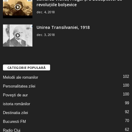
revoluţiile bolşevice
dec. 4, 2018
Unirea Transilvaniei, 1918
dec. 3, 2018
CATEGORIE POPULARĂ
102
Melodii ale romanilor
100
Personalitatea zilei
100
Poveşti de aur
99
istoria românilor
92
Destinatia zilei
70
Bucuresti FM
62
Radio Cluj