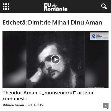
Etichetă: Dimitrie Mihali Dinu Aman
Theodor Aman – „monseniorul” artelor
româneşti
Mihnea Garau
-
oct. 1, 2015
6