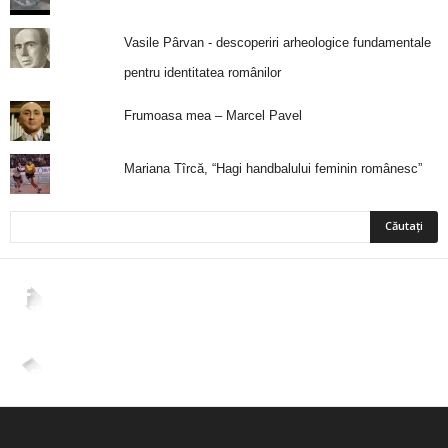
Vasile Pârvan - descoperiri arheologice fundamentale
pentru identitatea românilor
Frumoasa mea – Marcel Pavel
Mariana Tîrcă, “Hagi handbalului feminin românesc”
2,265
Fani
ÎMI PLACE
4,400
Abonați
ABONAȚI-VĂ