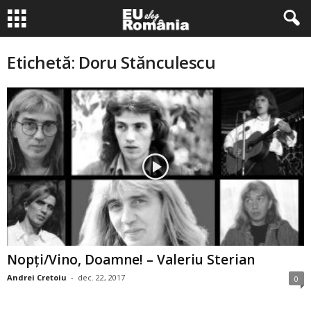
Etichetă: Doru Stănculescu
Nopţi/Vino, Doamne! – Valeriu Sterian
Andrei Cretoiu
-
dec. 22, 2017
0