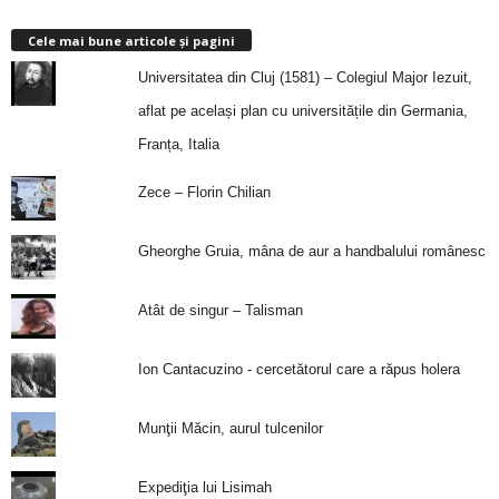
Cele mai bune articole și pagini
Universitatea din Cluj (1581) – Colegiul Major Iezuit,
aflat pe același plan cu universitățile din Germania,
Franța, Italia
Zece – Florin Chilian
Gheorghe Gruia, mâna de aur a handbalului românesc
Atât de singur – Talisman
Ion Cantacuzino - cercetătorul care a răpus holera
Munţii Măcin, aurul tulcenilor
Expediţia lui Lisimah