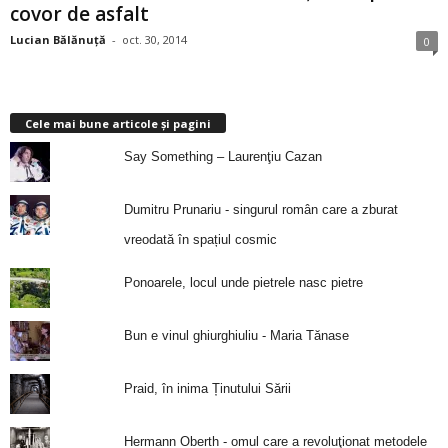
covor de asfalt
Lucian Bălănuţă
-
oct. 30, 2014
0
Cele mai bune articole și pagini
Say Something – Laurenţiu Cazan
Dumitru Prunariu - singurul român care a zburat
vreodată în spațiul cosmic
Ponoarele, locul unde pietrele nasc pietre
Bun e vinul ghiurghiuliu - Maria Tănase
Praid, în inima Ținutului Sării
Hermann Oberth - omul care a revoluţionat metodele