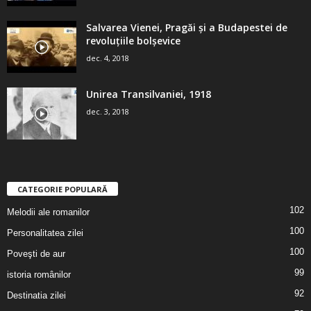
Salvarea Vienei, Pragăi şi a Budapestei de
revoluţiile bolşevice
dec. 4, 2018
Unirea Transilvaniei, 1918
dec. 3, 2018
CATEGORIE POPULARĂ
102
Melodii ale romanilor
100
Personalitatea zilei
100
Poveşti de aur
99
istoria românilor
92
Destinatia zilei