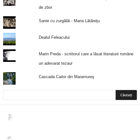
de zbor
Sanie cu zurgălăi - Maria Lătăreţu
Dealul Feleacului
Marin Preda - scriitorul care a lăsat literaturii române
un adevarat tezaur
Cascada Cailor din Maramureş
2,265
Fani
ÎMI PLACE