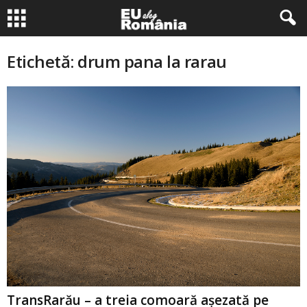
Etichetă: drum pana la rarau
TransRarău – a treia comoară aşezată pe