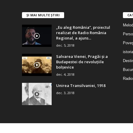
ȘI MAI MULTE ȘTIRI
CA
Melodi
„Eu aleg România”, proiectul
realizat de Radio România
Person
Regional, a ajuns...
Poveş
dec. 5, 2018
istori
Salvarea Vienei, Pragăi şi a
Destin
Budapestei de revoluţiile
bolşevice
Bucur
dec. 4, 2018
Radio
Unirea Transilvaniei, 1918
dec. 3, 2018