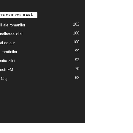
TEGORIE POPULARĂ
102
i ale romanilor
100
alitatea zilei
100
ti de aur
99
a românilor
92
atia zilei
70
esti FM
62
 Cluj