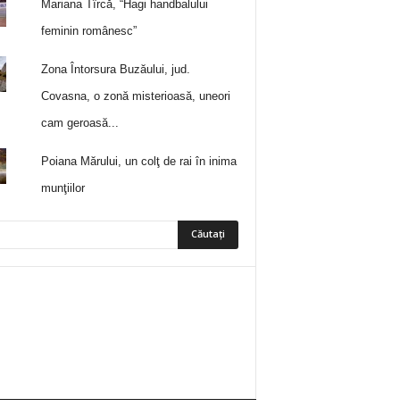
Mariana Tîrcă, “Hagi handbalului
feminin românesc”
Zona Întorsura Buzăului, jud.
Covasna, o zonă misterioasă, uneori
cam geroasă...
Poiana Mărului, un colţ de rai în inima
munţiilor
5
Fani
ÎMI PLACE
0
Abonați
ABONAȚI-VĂ