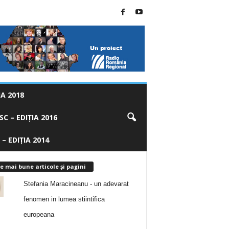
A 2018
C – EDIȚIA 2016
 – EDIȚIA 2014
e mai bune articole și pagini
Stefania Maracineanu - un adevarat
fenomen in lumea stiintifica
europeana