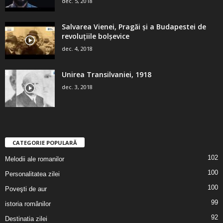
dec. 5, 2018
Salvarea Vienei, Pragăi şi a Budapestei de
revoluţiile bolşevice
dec. 4, 2018
Unirea Transilvaniei, 1918
dec. 3, 2018
CATEGORIE POPULARĂ
102
Melodii ale romanilor
100
Personalitatea zilei
100
Poveşti de aur
99
istoria românilor
92
Destinatia zilei