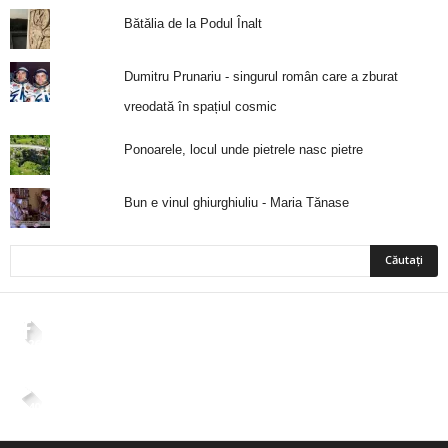
Bătălia de la Podul Înalt
Dumitru Prunariu - singurul român care a zburat
vreodată în spațiul cosmic
Ponoarele, locul unde pietrele nasc pietre
Bun e vinul ghiurghiuliu - Maria Tănase
2,265
Fani
ÎMI PLACE
4,400
Abonați
ABONAȚI-VĂ