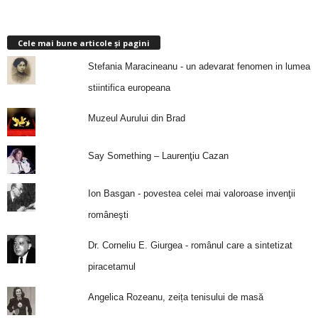
Cele mai bune articole și pagini
Stefania Maracineanu - un adevarat fenomen in lumea
stiintifica europeana
Muzeul Aurului din Brad
Say Something – Laurenţiu Cazan
Ion Basgan - povestea celei mai valoroase invenţii
româneşti
Dr. Corneliu E. Giurgea - românul care a sintetizat
piracetamul
Angelica Rozeanu, zeița tenisului de masă