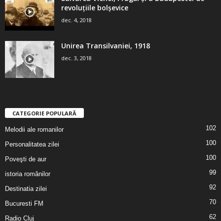
revoluţiile bolşevice
dec. 4, 2018
Unirea Transilvaniei, 1918
dec. 3, 2018
CATEGORIE POPULARĂ
102
Melodii ale romanilor
100
Personalitatea zilei
100
Poveşti de aur
99
istoria românilor
92
Destinatia zilei
70
Bucuresti FM
62
Radio Cluj