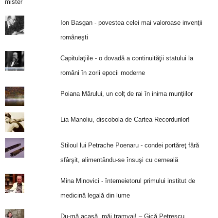
Ion Basgan - povestea celei mai valoroase invenţii
româneşti
Capitulaţiile - o dovadă a continuităţii statului la
români în zorii epocii moderne
Poiana Mărului, un colţ de rai în inima munţiilor
Lia Manoliu, discobola de Cartea Recordurilor!
Stiloul lui Petrache Poenaru - condei portăreţ fără
sfârşit, alimentându-se însuşi cu cerneală
Mina Minovici - întemeietorul primului institut de
medicină legală din lume
Du-mă acasă, măi tramvai! – Gică Petrescu