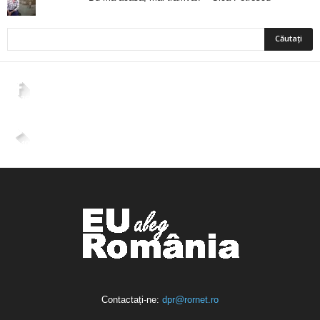
2,265
Fani
ÎMI PLACE
4,400
Abonați
ABONAȚI-VĂ
Contactați-ne:
dpr@rornet.ro