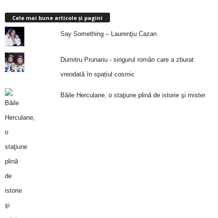
Cele mai bune articole și pagini
Say Something – Laurenţiu Cazan
Dumitru Prunariu - singurul român care a zburat
vreodată în spațiul cosmic
Băile Herculane, o staţiune plină de istorie şi mister