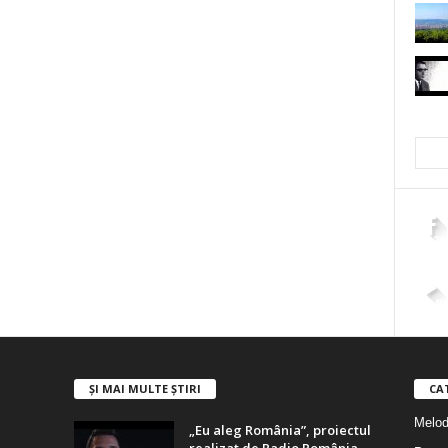
2,26
4,40
ȘI MAI MULTE ȘTIRI
CA
Melodi
„Eu aleg România”, proiectul