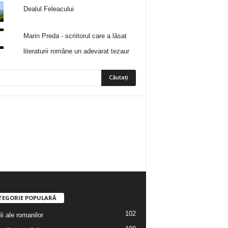
Dealul Feleacului
Marin Preda - scriitorul care a lăsat
literaturii române un adevarat tezaur
5
Fani
ÎMI PLACE
0
Abonați
ABONAȚI-VĂ
TEGORIE POPULARĂ
102
i ale romanilor