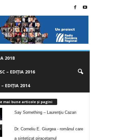
A 2018
C – EDIȚIA 2016
 – EDIȚIA 2014
e mai bune articole și pagini
Say Something – Laurenţiu Cazan
Dr. Corneliu E. Giurgea - românul care
a sintetizat piracetamul