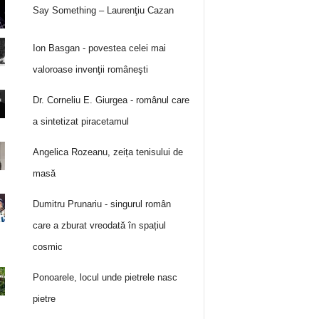
Say Something – Laurenţiu Cazan
Ion Basgan - povestea celei mai
valoroase invenţii româneşti
Dr. Corneliu E. Giurgea - românul care
a sintetizat piracetamul
Angelica Rozeanu, zeița tenisului de
masă
Dumitru Prunariu - singurul român
care a zburat vreodată în spațiul
cosmic
Ponoarele, locul unde pietrele nasc
pietre