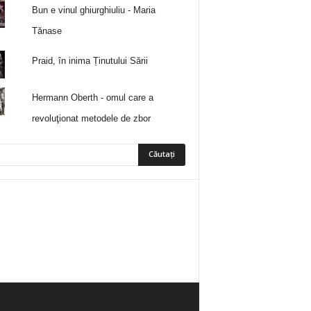
Bun e vinul ghiurghiuliu - Maria
Tănase
Praid, în inima Ținutului Sării
Hermann Oberth - omul care a
revoluţionat metodele de zbor
5
Fani
ÎMI PLACE
0
Abonați
ABONAȚI-VĂ