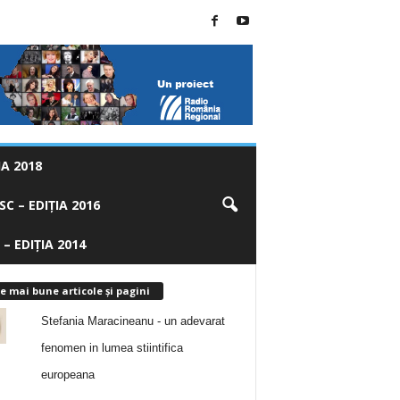
A 2018
C – EDIȚIA 2016
 – EDIȚIA 2014
e mai bune articole și pagini
Stefania Maracineanu - un adevarat
fenomen in lumea stiintifica
europeana