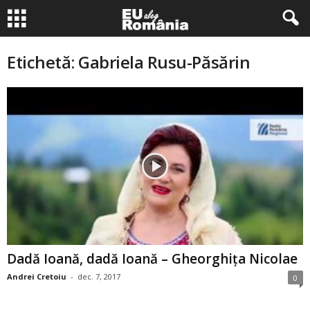
Etichetă: Gabriela Rusu-Păsărin
Dadă Ioană, dadă Ioană – Gheorghiţa Nicolae
Andrei Cretoiu
-
dec. 7, 2017
0