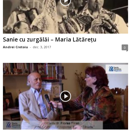
Sanie cu zurgălăi – Maria Lătăreţu
Andrei Cretoiu
-
dec. 3, 2017
0