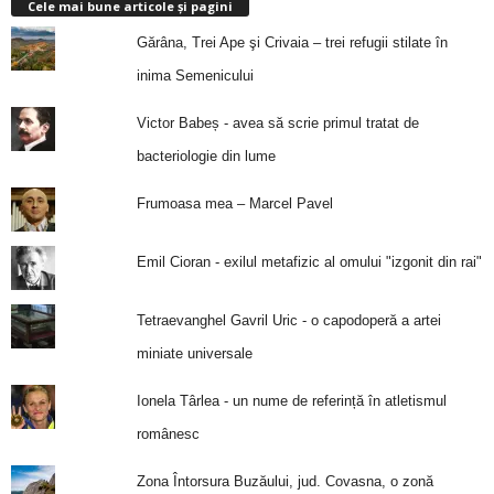
Cele mai bune articole și pagini
Gărâna, Trei Ape şi Crivaia – trei refugii stilate în
inima Semenicului
Victor Babeș - avea să scrie primul tratat de
bacteriologie din lume
Frumoasa mea – Marcel Pavel
Emil Cioran - exilul metafizic al omului "izgonit din rai"
Tetraevanghel Gavril Uric - o capodoperă a artei
miniate universale
Ionela Târlea - un nume de referință în atletismul
românesc
Zona Întorsura Buzăului, jud. Covasna, o zonă