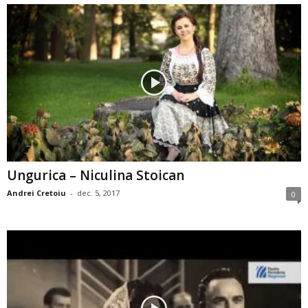
Ungurica – Niculina Stoican
Andrei Cretoiu
-
dec. 5, 2017
0