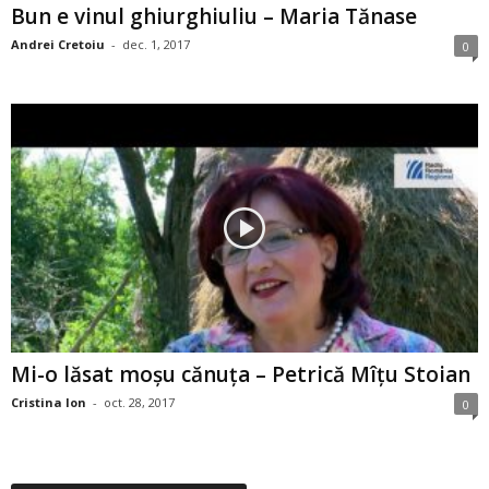
Bun e vinul ghiurghiuliu – Maria Tănase
Andrei Cretoiu
-
dec. 1, 2017
0
Mi-o lăsat moşu cănuţa – Petrică Mîţu Stoian
Cristina Ion
-
oct. 28, 2017
0