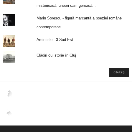
misterioasă, uneori cam geroasă...
Marin Sorescu - figură marcantă a poeziei române
contemporane
Amintirile - 3 Sud Est
Clădiri cu istorie în Cluj
2,265
Fani
ÎMI PLACE
4,400
Abonați
ABONAȚI-VĂ