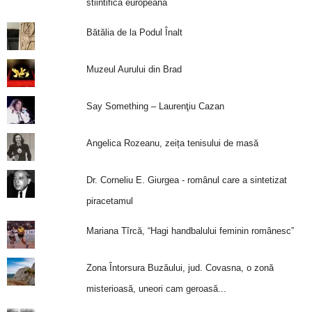
stiintifica europeana
Bătălia de la Podul Înalt
Muzeul Aurului din Brad
Say Something – Laurenţiu Cazan
Angelica Rozeanu, zeița tenisului de masă
Dr. Corneliu E. Giurgea - românul care a sintetizat
piracetamul
Mariana Tîrcă, “Hagi handbalului feminin românesc”
Zona Întorsura Buzăului, jud. Covasna, o zonă
misterioasă, uneori cam geroasă...