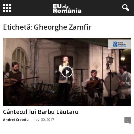
Etichetă: Gheorghe Zamfir
Cântecul lui Barbu Lăutaru
Andrei Cretoiu
-
nov. 30, 2017
0