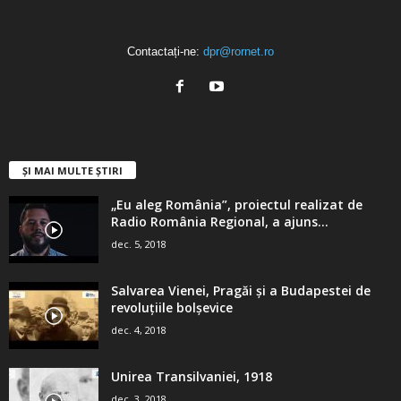
Contactați-ne:
dpr@rornet.ro
ȘI MAI MULTE ȘTIRI
„Eu aleg România”, proiectul realizat de
Radio România Regional, a ajuns...
dec. 5, 2018
Salvarea Vienei, Pragăi şi a Budapestei de
revoluţiile bolşevice
dec. 4, 2018
Unirea Transilvaniei, 1918
dec. 3, 2018