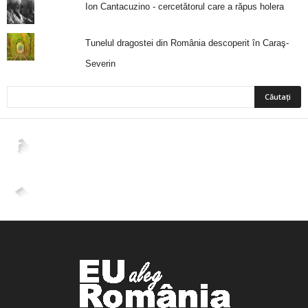
Ion Cantacuzino - cercetătorul care a răpus holera
Tunelul dragostei din România descoperit în Caraş-
Severin
2,265
Fani
ÎMI PLACE
4,400
Abonați
ABONAȚI-VĂ