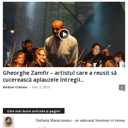
Gheorghe Zamfir – artistul care a reusit să
cucerească aplauzele întregii...
Andrei Cretoiu
-
nov. 2, 2015
0
Cele mai bune articole și pagini
Stefania Maracineanu - un adevarat fenomen in lumea