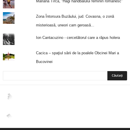
Mariana Tîrcă, “Hagi handbalului feminin românesc”
Zona Întorsura Buzăului, jud. Covasna, o zonă
misterioasă, uneori cam geroasă...
Ion Cantacuzino - cercetătorul care a răpus holera
Cacica – spaţiul sării de la poalele Obcinei Mari a
Bucovinei
2,265
Fani
ÎMI PLACE
4,400
Abonați
ABONAȚI-VĂ