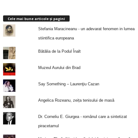
Cele mai bune articole și pagini
Stefania Maracineanu - un adevarat fenomen in lumea
stiintifica europeana
Bătălia de la Podul Înalt
Muzeul Aurului din Brad
Say Something – Laurenţiu Cazan
Angelica Rozeanu, zeița tenisului de masă
Dr. Corneliu E. Giurgea - românul care a sintetizat
piracetamul