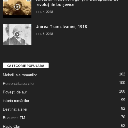
revoluţiile bolşevice
dec. 4, 2018
Unirea Transilvaniei, 1918
dec. 3, 2018
CATEGORIE POPULARĂ
102
Melodii ale romanilor
100
Personalitatea zilei
100
Poveşti de aur
99
istoria românilor
92
Destinatia zilei
70
Bucuresti FM
62
Radio Cluj