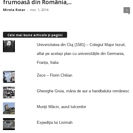
frumoasă din România,...
Mirela Rotar
-
nov. 1, 2014
1
Cele mai bune articole și pagini
Universitatea din Cluj (1581) – Colegiul Major Iezuit,
aflat pe același plan cu universitățile din Germania,
Franța, Italia
Zece – Florin Chilian
Gheorghe Gruia, mâna de aur a handbalului românesc
Munţii Măcin, aurul tulcenilor
Expediţia lui Lisimah