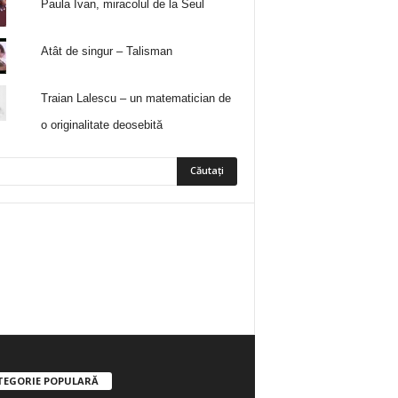
Paula Ivan, miracolul de la Seul
Atât de singur – Talisman
Traian Lalescu – un matematician de
o originalitate deosebită
5
Fani
ÎMI PLACE
0
Abonați
ABONAȚI-VĂ
TEGORIE POPULARĂ