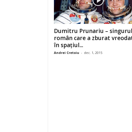
Dumitru Prunariu – singuru
român care a zburat vreoda
în spațiul...
Andrei Cretoiu
-
dec. 1, 2015