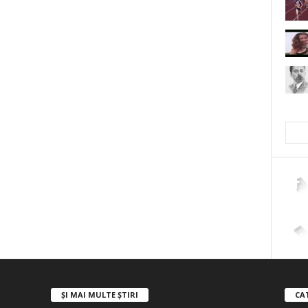
2,26
4,40
ȘI MAI MULTE ȘTIRI
CA