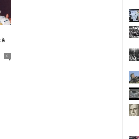
l
tă
0