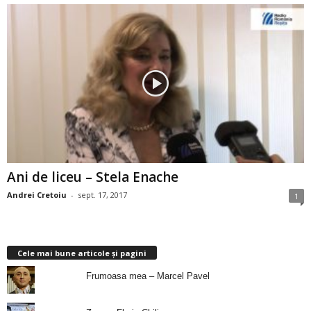
Ani de liceu – Stela Enache
Andrei Cretoiu
-
sept. 17, 2017
1
Cele mai bune articole și pagini
Frumoasa mea – Marcel Pavel