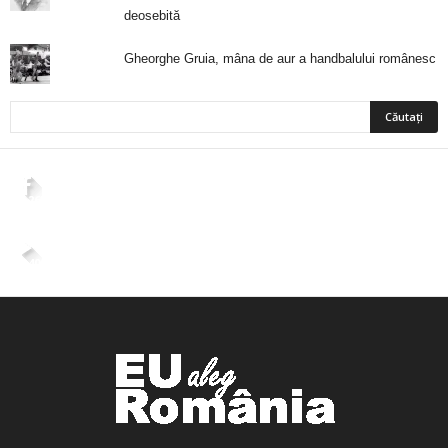
deosebită
Gheorghe Gruia, mâna de aur a handbalului românesc
2,265
Fani
ÎMI PLACE
4,400
Abonați
ABONAȚI-VĂ