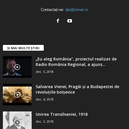
Contactați-ne:
dpr@rornet.ro
ȘI MAI MULTE ȘTIRI
„Eu aleg România”, proiectul realizat de
Radio România Regional, a ajuns...
dec. 5, 2018
Salvarea Vienei, Pragăi şi a Budapestei de
revoluţiile bolşevice
dec. 4, 2018
Unirea Transilvaniei, 1918
dec. 3, 2018