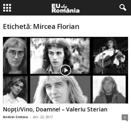
Etichetă: Mircea Florian
Nopţi/Vino, Doamne! – Valeriu Sterian
Andrei Cretoiu
-
dec. 22, 2017
0