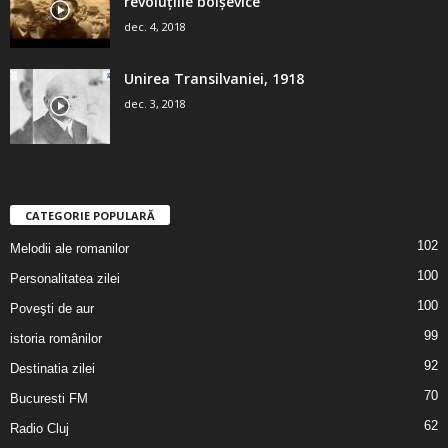
revoluţiile bolşevice
dec. 4, 2018
Unirea Transilvaniei, 1918
dec. 3, 2018
CATEGORIE POPULARĂ
102
Melodii ale romanilor
100
Personalitatea zilei
100
Poveşti de aur
99
istoria românilor
92
Destinatia zilei
70
Bucuresti FM
62
Radio Cluj