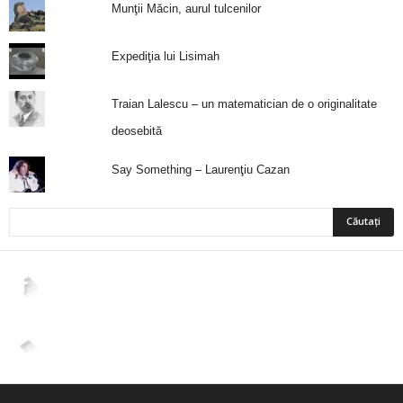
Munţii Măcin, aurul tulcenilor
Expediţia lui Lisimah
Traian Lalescu – un matematician de o originalitate
deosebită
Say Something – Laurenţiu Cazan
2,265
Fani
ÎMI PLACE
4,400
Abonați
ABONAȚI-VĂ