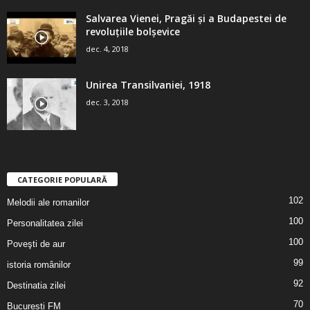
Salvarea Vienei, Pragăi şi a Budapestei de
revoluţiile bolşevice
dec. 4, 2018
Unirea Transilvaniei, 1918
dec. 3, 2018
CATEGORIE POPULARĂ
102
Melodii ale romanilor
100
Personalitatea zilei
100
Poveşti de aur
99
istoria românilor
92
Destinatia zilei
70
Bucuresti FM