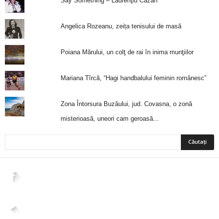
Say Something – Laurenţiu Cazan
Angelica Rozeanu, zeița tenisului de masă
Poiana Mărului, un colţ de rai în inima munţiilor
Mariana Tîrcă, “Hagi handbalului feminin românesc”
Zona Întorsura Buzăului, jud. Covasna, o zonă
misterioasă, uneori cam geroasă...
2,265
Fani
ÎMI PLACE
4,400
Abonați