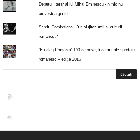
Debutul literar al lui Mihai Eminescu - nimic nu
prevestea geniul
Sergiu Comissiona - "un slujitor umil al culturii
româneşti"
“Eu aleg România” 100 de poveşti de aur ale sportului
românesc – ediţia 2016
2,265
Fani
ÎMI PLACE
4,400
Abonați
ABONAȚI-VĂ