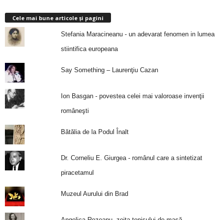
Cele mai bune articole și pagini
Stefania Maracineanu - un adevarat fenomen in lumea
stiintifica europeana
Say Something – Laurenţiu Cazan
Ion Basgan - povestea celei mai valoroase invenţii
româneşti
Bătălia de la Podul Înalt
Dr. Corneliu E. Giurgea - românul care a sintetizat
piracetamul
Muzeul Aurului din Brad
Angelica Rozeanu, zeița tenisului de masă