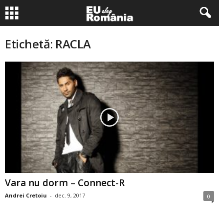
Etichetă: RACLA
Vara nu dorm – Connect-R
Andrei Cretoiu
-
dec. 9, 2017
0