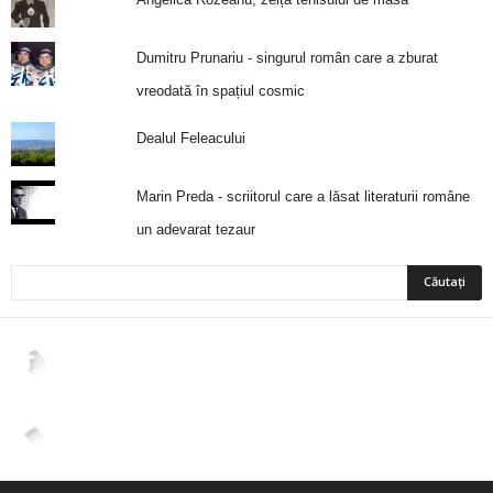
Dumitru Prunariu - singurul român care a zburat
vreodată în spațiul cosmic
Dealul Feleacului
Marin Preda - scriitorul care a lăsat literaturii române
un adevarat tezaur
2,265
Fani
ÎMI PLACE
4,400
Abonați
ABONAȚI-VĂ