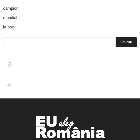
2,265
Fani
ÎMI PLACE
4,400
Abonați
ABONAȚI-VĂ