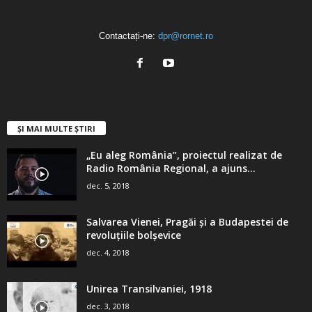
Contactați-ne:
dpr@rornet.ro
ȘI MAI MULTE ȘTIRI
„Eu aleg România”, proiectul realizat de
Radio România Regional, a ajuns...
dec. 5, 2018
Salvarea Vienei, Pragăi şi a Budapestei de
revoluţiile bolşevice
dec. 4, 2018
Unirea Transilvaniei, 1918
dec. 3, 2018