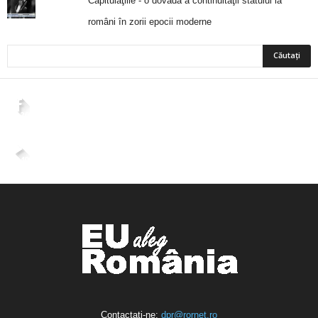
Capitulaţiile - o dovadă a continuităţii statului la
români în zorii epocii moderne
2,265
Fani
ÎMI PLACE
4,400
Abonați
ABONAȚI-VĂ
Contactați-ne:
dpr@rornet.ro