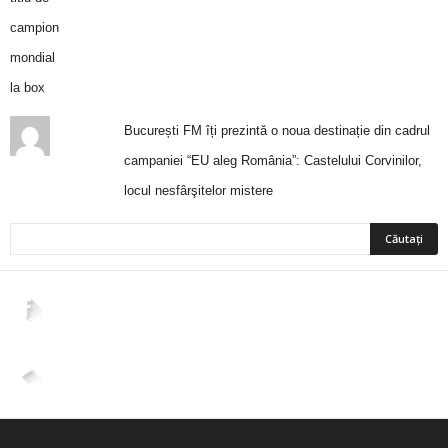
București FM îți prezintă o noua destinație din cadrul
campaniei “EU aleg România”: Castelului Corvinilor,
locul nesfârşitelor mistere
2,265
Fani
ÎMI PLACE
4,400
Abonați
ABONAȚI-VĂ