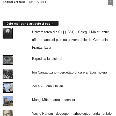
Andrei Cretoiu
-
oct. 12, 2014
0
Cele mai bune articole și pagini
Universitatea din Cluj (1581) – Colegiul Major Iezuit,
aflat pe același plan cu universitățile din Germania,
Franța, Italia
Expediţia lui Lisimah
Ion Cantacuzino - cercetătorul care a răpus holera
Zece – Florin Chilian
Munţii Măcin, aurul tulcenilor
Vasile Pârvan - descoperiri arheologice fundamentale