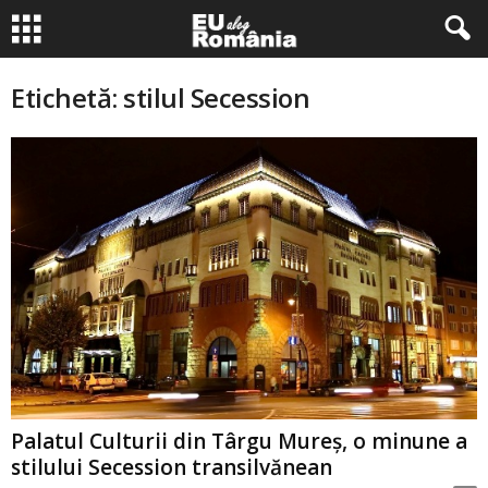
Etichetă: stilul Secession
Palatul Culturii din Târgu Mureş, o minune a
stilului Secession transilvănean