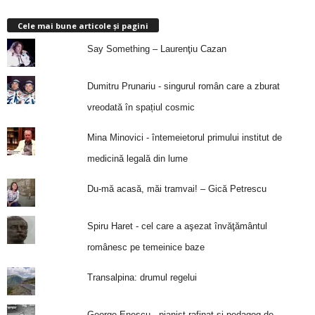
Cele mai bune articole și pagini
Say Something – Laurenţiu Cazan
Dumitru Prunariu - singurul român care a zburat
vreodată în spațiul cosmic
Mina Minovici - întemeietorul primului institut de
medicină legală din lume
Du-mă acasă, măi tramvai! – Gică Petrescu
Spiru Haret - cel care a aşezat învăţământul
românesc pe temeinice baze
Transalpina: drumul regelui
George Enescu - pianist rafinat și pedagog de