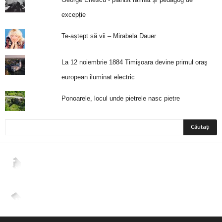
excepție
Te-aștept să vii – Mirabela Dauer
La 12 noiembrie 1884 Timişoara devine primul oraş
european iluminat electric
Ponoarele, locul unde pietrele nasc pietre
2,265
Fani
ÎMI PLACE
4,400
Abonați
ABONAȚI-VĂ