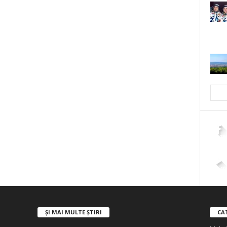
2,26
4,40
ȘI MAI MULTE ȘTIRI
CA