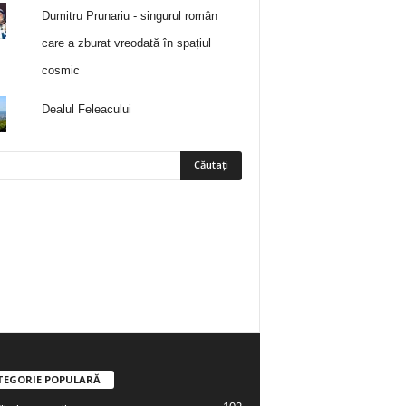
Dumitru Prunariu - singurul român
care a zburat vreodată în spațiul
cosmic
Dealul Feleacului
5
Fani
ÎMI PLACE
0
Abonați
ABONAȚI-VĂ
TEGORIE POPULARĂ