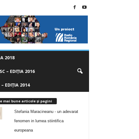
A 2018
C – EDIȚIA 2016
 – EDIȚIA 2014
e mai bune articole și pagini
Stefania Maracineanu - un adevarat
fenomen in lumea stiintifica
europeana