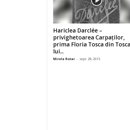
Hariclea Darclée –
privighetoarea Carpaţilor,
prima Floria Tosca din Tosc
lui...
Mirela Rotar
-
sept. 28, 2015