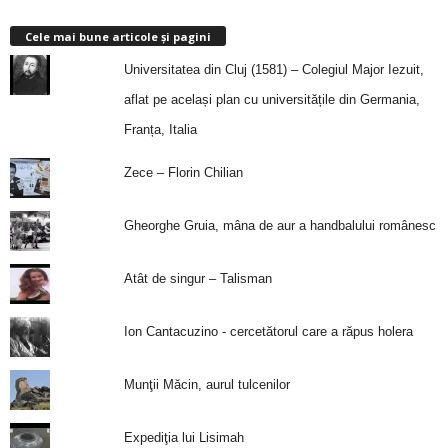
Cele mai bune articole și pagini
Universitatea din Cluj (1581) – Colegiul Major Iezuit,
aflat pe același plan cu universitățile din Germania,
Franța, Italia
Zece – Florin Chilian
Gheorghe Gruia, mâna de aur a handbalului românesc
Atât de singur – Talisman
Ion Cantacuzino - cercetătorul care a răpus holera
Munţii Măcin, aurul tulcenilor
Expediţia lui Lisimah