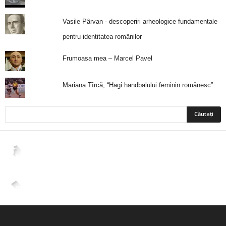
Vasile Pârvan - descoperiri arheologice fundamentale
pentru identitatea românilor
Frumoasa mea – Marcel Pavel
Mariana Tîrcă, “Hagi handbalului feminin românesc”
2,265
Fani
ÎMI PLACE
4,400
Abonați
ABONAȚI-VĂ