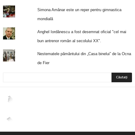
Simona Amânar este un reper pentru gimnastica
mondială
Anghel Iordănescu a fost desemnat oficial "cel mai
bun antrenor român al secolului XX".
Nestematele pământului din „Casa binelui” de la Ocna
de Fier
2,265
Fani
ÎMI PLACE
4,400
Abonați
ABONAȚI-VĂ