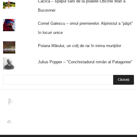
Cacica – spaţiul sării de la poalele Obcinei Mari a
Bucovinei
Cornel Galescu – omul premierelor. Alpinistul a “păşit”
în locuri unice
Poiana Mărului, un colţ de rai în inima munţiilor
Julius Popper – "Conchistadorul român al Patagoniei"
2,265
Fani
ÎMI PLACE
4,400
Abonați
ABONAȚI-VĂ