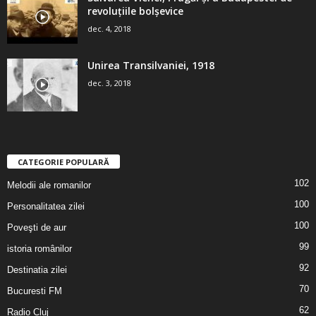
revoluţiile bolşevice
dec. 4, 2018
Unirea Transilvaniei, 1918
dec. 3, 2018
CATEGORIE POPULARĂ
102
Melodii ale romanilor
100
Personalitatea zilei
100
Poveşti de aur
99
istoria românilor
92
Destinatia zilei
70
Bucuresti FM
62
Radio Cluj