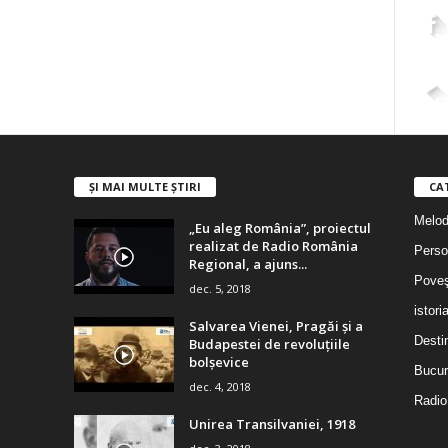
2,26
4,40
ȘI MAI MULTE ȘTIRI
CA
Melodi
„Eu aleg România”, proiectul
realizat de Radio România
Person
Regional, a ajuns...
Poveş
dec. 5, 2018
istori
Salvarea Vienei, Pragăi şi a
Destin
Budapestei de revoluţiile
bolşevice
Bucur
dec. 4, 2018
Radio
Unirea Transilvaniei, 1918