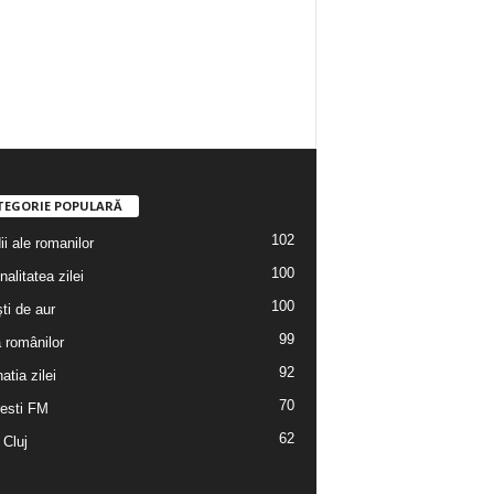
5
Fani
ÎMI PLACE
0
Abonați
ABONAȚI-VĂ
TEGORIE POPULARĂ
102
i ale romanilor
100
alitatea zilei
100
ti de aur
99
a românilor
92
atia zilei
70
esti FM
62
 Cluj