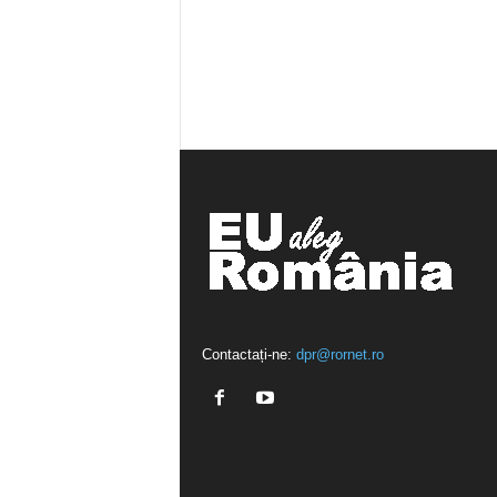
Contactați-ne:
dpr@rornet.ro