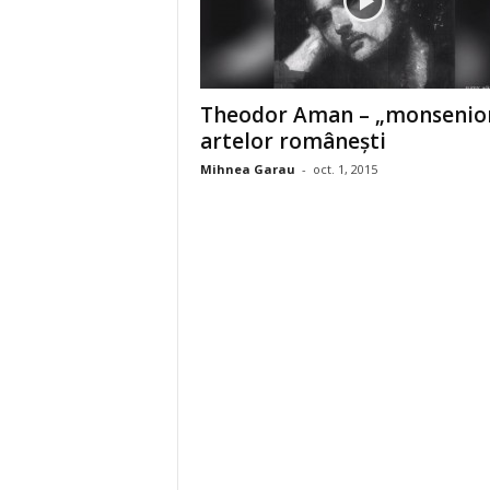
Theodor Aman – „monsenior
artelor româneşti
Mihnea Garau
-
oct. 1, 2015