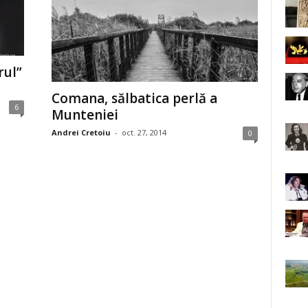
ul”
Comana, sălbatica perlă a
6
Munteniei
Andrei Cretoiu
-
oct. 27, 2014
0