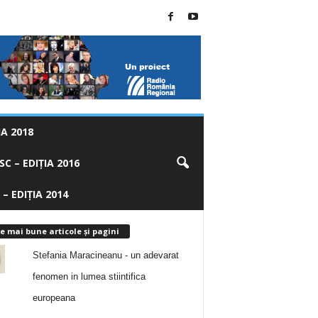
A 2018
C – EDIȚIA 2016
 – EDIȚIA 2014
e mai bune articole și pagini
Stefania Maracineanu - un adevarat
fenomen in lumea stiintifica
europeana