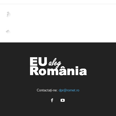
2,265
Fani
ÎMI PLACE
4,400
Abonați
ABONAȚI-VĂ
Contactați-ne:
dpr@rornet.ro