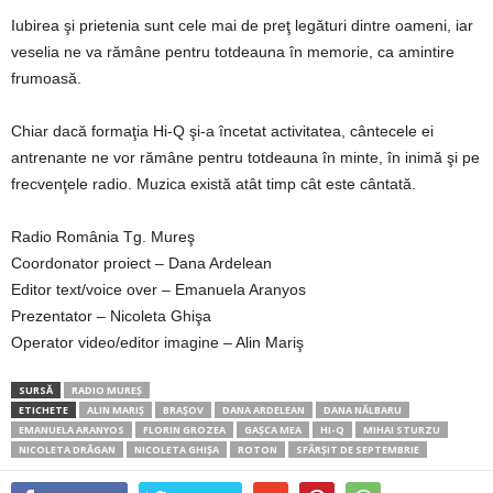
Iubirea şi prietenia sunt cele mai de preţ legături dintre oameni, iar
veselia ne va rămâne pentru totdeauna în memorie, ca amintire
frumoasă.
Chiar dacă formaţia Hi-Q şi-a încetat activitatea, cântecele ei
antrenante ne vor rămâne pentru totdeauna în minte, în inimă şi pe
frecvenţele radio. Muzica există atât timp cât este cântată.
Radio România Tg. Mureş
Coordonator proiect – Dana Ardelean
Editor text/voice over – Emanuela Aranyos
Prezentator – Nicoleta Ghişa
Operator video/editor imagine – Alin Mariş
SURSĂ
RADIO MUREȘ
ETICHETE
ALIN MARIŞ
BRAŞOV
DANA ARDELEAN
DANA NĂLBARU
EMANUELA ARANYOS
FLORIN GROZEA
GAŞCA MEA
HI-Q
MIHAI STURZU
NICOLETA DRĂGAN
NICOLETA GHIŞA
ROTON
SFÂRŞIT DE SEPTEMBRIE