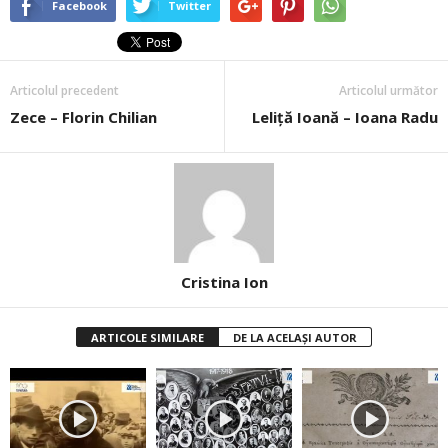
Facebook
Twitter
Articolul precedent
Articolul următor
Zece – Florin Chilian
Leliţă Ioană – Ioana Radu
Cristina Ion
ARTICOLE SIMILARE
DE LA ACELAȘI AUTOR