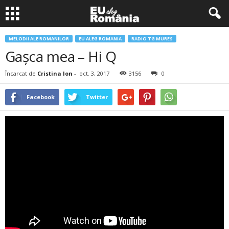
MELODII ALE ROMANILOR
EU ALEG ROMANIA
RADIO TG MURES
Gaşca mea – Hi Q
Încarcat de
Cristina Ion
-
oct. 3, 2017
3156
0
Facebook
Twitter