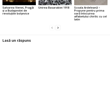
Salvarea Vienei, Pragăi
Unirea Basarabiei 1918
Scoala Ardeleană –
şi a Budapestei de
Propune pentru prima
revoluţiile bolşevice
oară înlocuirea
alfabetului chirilic cu cel
latin
Lasă un răspuns