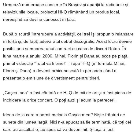
Urmează numeroase concerte în Braşov şi apariţii la radiourile şi
televiziunile locale, proiectul Hi-Q rămânând un produs local,
nereuşind să devină cunoscut în ţară.
După o scurtă întrerupere a activităţii, cei trei îşi propun o relansare
în forţă şi, de fapt, adevăratul debut discografic. Acest lucru devine
posibil prin semnarea unui contract cu casa de discuri Roton. În
luna martie a anului 2000, Mihai, Florin şi Dana au scos pe piaţă
primul videoclip ”Totul va fi bine!”. Trupa Hi-Q (în formula Mihai,
Florin şi Dana) a devenit arhicunoscută în perioada când a
prezentat o emisiune de divertisment pentru tineri.
„Gaşca mea” a fost cântată de Hi-Q de mii de ori şi a fost piesa de
închidere la orice concert. O poţi auzi şi acum la petreceri.
Ideea de la care a pornit melodia Gaşca mea? Nişte frânturi de
sunete din lumea largă. Nici n-a apucat să fie terminată, că toţi cei
care au ascultat-o, au spus că va deveni hit. Şi aşa a fost.