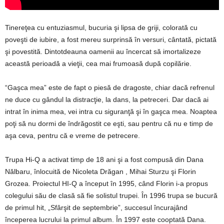
Tinereţea cu entuziasmul, bucuria şi lipsa de griji, colorată cu
poveşti de iubire, a fost mereu surprinsă în versuri, cântată, pictată
şi povestită. Dintotdeauna oamenii au încercat să imortalizeze
această perioadă a vieţii, cea mai frumoasă după copilărie.
“Gaşca mea” este de fapt o piesă de dragoste, chiar dacă refrenul
ne duce cu gândul la distracţie, la dans, la petreceri. Dar dacă ai
intrat în inima mea, vei intra cu siguranţă şi în gaşca mea. Noaptea
poţi să nu dormi de îndrăgostit ce eşti, sau pentru că nu e timp de
aşa ceva, pentru că e vreme de petrecere.
Trupa Hi-Q a activat timp de 18 ani şi a fost compusă din Dana
Nălbaru, înlocuită de Nicoleta Drăgan , Mihai Sturzu şi Florin
Grozea. Proiectul HI-Q a început în 1995, când Florin i-a propus
colegului său de clasă să fie solistul trupei. În 1996 trupa se bucură
de primul hit, „Sfârşit de septembrie”, succesul încurajând
începerea lucrului la primul album. În 1997 este cooptată Dana.