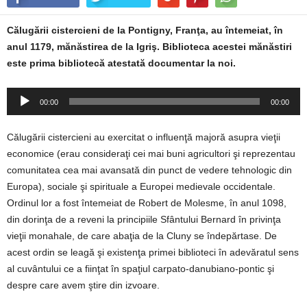
Călugării cistercieni de la Pontigny, Franţa, au întemeiat, în
anul 1179, mănăstirea de la Igriş. Biblioteca acestei mănăstiri
este prima bibliotecă atestată documentar la noi.
Player
00:00
00:00
audio
Călugării cistercieni au exercitat o influenţă majoră asupra vieţii
economice (erau consideraţi cei mai buni agricultori şi reprezentau
comunitatea cea mai avansată din punct de vedere tehnologic din
Europa), sociale şi spirituale a Europei medievale occidentale.
Ordinul lor a fost întemeiat de Robert de Molesme, în anul 1098,
din dorinţa de a reveni la principiile Sfântului Bernard în privinţa
vieţii monahale, de care abaţia de la Cluny se îndepărtase. De
acest ordin se leagă şi existenţa primei biblioteci în adevăratul sens
al cuvântului ce a fiinţat în spaţiul carpato-danubiano-pontic şi
despre care avem ştire din izvoare.