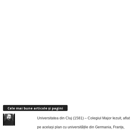
Cele mai bune articole și pagini
Universitatea din Cluj (1581) – Colegiul Major Iezuit, aflat
pe același plan cu universitățile din Germania, Franța,