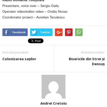
Radio România Timișoara
Prezentare, voice over – Sergiu Galiș
Operator video/editor video – Ovidiu Novac
Coordonator proiect – Aurelian Teculescu
Facebook
Twitter
Articolul precedent
Articolul următor
Colonizarea saşilor
Bisericile din Strei și
Densuș
Andrei Cretoiu