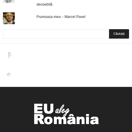
deosebită
Frumoasa mea – Marcel Pavel
2,265
Fani
ÎMI PLACE
4,400
Abonați
ABONAȚI-VĂ