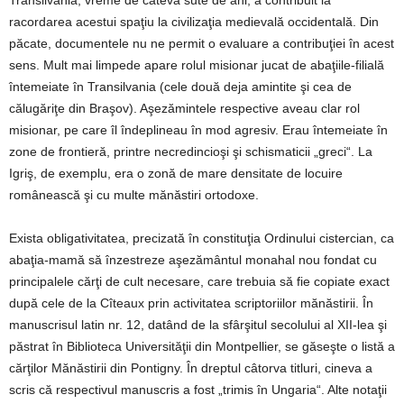
Transilvania, vreme de câteva sute de ani, a contribuit la
racordarea acestui spaţiu la civilizaţia medievală occidentală. Din
păcate, documentele nu ne permit o evaluare a contribuţiei în acest
sens. Mult mai limpede apare rolul misionar jucat de abaţiile-filială
întemeiate în Transilvania (cele două deja amintite şi cea de
călugăriţe din Braşov). Aşezămintele respective aveau clar rol
misionar, pe care îl îndeplineau în mod agresiv. Erau întemeiate în
zone de frontieră, printre necredincioşi şi schismaticii „greci“. La
Igriş, de exemplu, era o zonă de mare densitate de locuire
românească şi cu multe mănăstiri ortodoxe.
Exista obligativitatea, precizată în constituţia Ordinului cistercian, ca
abaţia-mamă să înzestreze aşezământul monahal nou fondat cu
principalele cărţi de cult necesare, care trebuia să fie copiate exact
după cele de la Cîteaux prin activitatea scriptoriilor mănăstirii. În
manuscrisul latin nr. 12, datând de la sfârşitul secolului al XII-lea şi
păstrat în Biblioteca Universităţii din Montpellier, se găseşte o listă a
cărţilor Mănăstirii din Pontigny. În dreptul câtorva titluri, cineva a
scris că respectivul manuscris a fost „trimis în Ungaria“. Alte notaţii