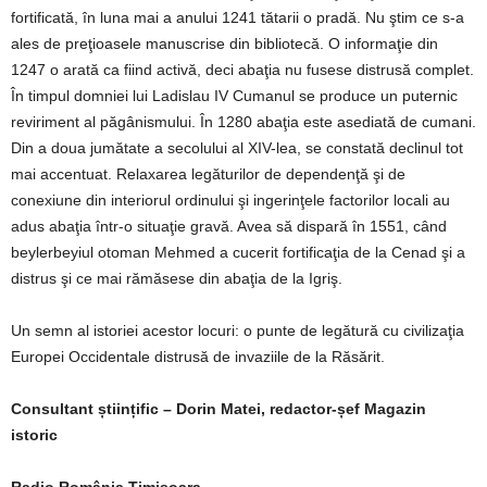
fortificată, în luna mai a anului 1241 tătarii o pradă. Nu ştim ce s-a
ales de preţioasele manuscrise din bibliotecă. O informaţie din
1247 o arată ca fiind activă, deci abaţia nu fusese distrusă complet.
În timpul domniei lui Ladislau IV Cumanul se produce un puternic
reviriment al păgânismului. În 1280 abaţia este asediată de cumani.
Din a doua jumătate a secolului al XIV-lea, se constată declinul tot
mai accentuat. Relaxarea legăturilor de dependenţă şi de
conexiune din interiorul ordinului şi ingerinţele factorilor locali au
adus abaţia într-o situaţie gravă. Avea să dispară în 1551, când
beylerbeyiul otoman Mehmed a cucerit fortificaţia de la Cenad şi a
distrus şi ce mai rămăsese din abaţia de la Igriş.
Un semn al istoriei acestor locuri: o punte de legătură cu civilizaţia
Europei Occidentale distrusă de invaziile de la Răsărit.
Consultant științific – Dorin Matei, redactor-șef Magazin
istoric