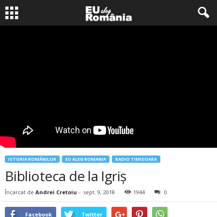
ISTORIA ROMÂNILOR
EU ALEG ROMANIA
RADIO TIMISOARA
Biblioteca de la Igriş
Încarcat de
Andrei Cretoiu
-
sept. 9, 2018
1944
0
Facebook
Twitter