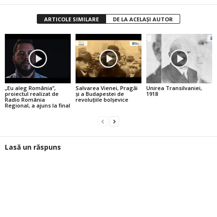
ARTICOLE SIMILARE
DE LA ACELAȘI AUTOR
„Eu aleg România”,
Salvarea Vienei, Pragăi
Unirea Transilvaniei,
proiectul realizat de
şi a Budapestei de
1918
Radio România
revoluţiile bolşevice
Regional, a ajuns la final
Lasă un răspuns