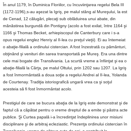
În anul 1179, în Duminica Floriilor, cu încuviinţarea regelui Bela III
(1172-1196),s-au aşezat la Igriş, pe malul stâng al Mureşului, la est
de Cenad, 12 călugări, plecaţi sub oblăduirea unui abate, din
mănăstirea burgundă din Pontigny (acolo a fost exilat, între 1164 şi
1166 şi Thomas Becket, arhiepiscopul de Canterbury care i s-a
opus regelui englez Henriy al II-lea cu preţul vieţii). Ei au întemeiat
o abaţie-filială a ordinului cistercian. A fost înzestrată cu pământuri,
obţinând şi venituri din sarea transportată pe Mureş. Era una dintre
cele mai bogate din Transilvania. La scurtă vreme a înfiinţat şi ea o
abaţie-filială la Cârţa, pe malul Oltului, prin 1202 sau 1207. La Igriş
a fost înmormântată a doua soţie a regelui Andrei al II-lea, Yolanda
de Courtenay. Tradiţia istoriografică ungară vrea ca şi soţul
acesteia să fi fost înmormântat acolo.
Prestigiul de care se bucura abaţia de la Igriş este demonstrat şi de
faptul că a căpătat pentru o vreme dreptul de a emite şi păstra acte
publice. Şi Curtea papală i-a încredinţat îndeplinirea unor misiuni
disciplinare şi de arbitraj ecleziastic. Prezenţa ordinului cistercian în