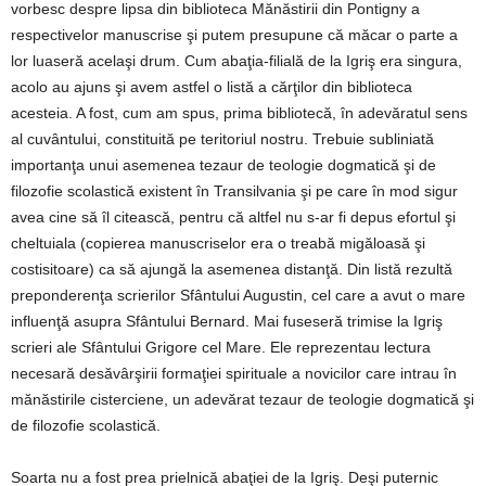
vorbesc despre lipsa din biblioteca Mănăstirii din Pontigny a
respectivelor manuscrise şi putem presupune că măcar o parte a
lor luaseră acelaşi drum. Cum abaţia-filială de la Igriş era singura,
acolo au ajuns şi avem astfel o listă a cărţilor din biblioteca
acesteia. A fost, cum am spus, prima bibliotecă, în adevăratul sens
al cuvântului, constituită pe teritoriul nostru. Trebuie subliniată
importanţa unui asemenea tezaur de teologie dogmatică şi de
filozofie scolastică existent în Transilvania şi pe care în mod sigur
avea cine să îl citească, pentru că altfel nu s-ar fi depus efortul şi
cheltuiala (copierea manuscriselor era o treabă migăloasă şi
costisitoare) ca să ajungă la asemenea distanţă. Din listă rezultă
preponderenţa scrierilor Sfântului Augustin, cel care a avut o mare
influenţă asupra Sfântului Bernard. Mai fuseseră trimise la Igriş
scrieri ale Sfântului Grigore cel Mare. Ele reprezentau lectura
necesară desăvârşirii formaţiei spirituale a novicilor care intrau în
mănăstirile cisterciene, un adevărat tezaur de teologie dogmatică şi
de filozofie scolastică.
Soarta nu a fost prea prielnică abaţiei de la Igriş. Deşi puternic