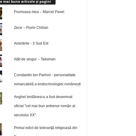
e mai bune articole și pagini
Frumoasa mea – Marcel Pavel
Zece – Florin Chilian
Amintirile - 3 Sud Est
Atât de singur – Talisman
Constantin Ion Parhon - personalitate
remarcabilă a endocrinologiei românești
Anghel Iordănescu a fost desemnat
oficial "cel mai bun antrenor român al
secolului XX".
Primul edict de toleranţă religioasă din