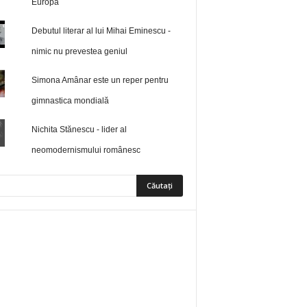
Europa
Debutul literar al lui Mihai Eminescu -
nimic nu prevestea geniul
Simona Amânar este un reper pentru
gimnastica mondială
Nichita Stănescu - lider al
neomodernismului românesc
5
Fani
ÎMI PLACE
0
Abonați
ABONAȚI-VĂ