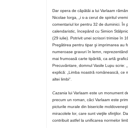
Dar opera de căpătâi a lui Varlaam rămâ
Nicolae Iorga, „i s-a cerut de spiritul vrem
comentariul lor pentru 32 de duminici. În p
calendaristic, începând cu Simion Stâlpnic
(29 iulie). Potrivit unei scrisori trimise în
Pregătirea pentru tipar şi imprimarea au fo
numeroase gravuri în lemn, reprezentând sce
mai frumoasă carte tipărită, ca artă graf
Precuvântare, domnul Vasile Lupu scrie: „D
explică: „Limba noastră românească, ce n-
altei limbi“.
Cazania
lui Varlaam este un monument de l
precum un roman, căci Varlaam este primul
picturile murale din bisericile moldoveneş
miracolele lor, care sunt vieţile sfinţilor. D
contribuit astfel la unificarea normelor limb