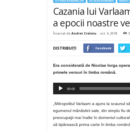
ISTORIA ROMÂNILOR
EU ALEG ROMANIA
RADIO 
Cazania lui Varlaa
a epocii noastre ve
Încarcat de
Andrei Cretoiu
-
oct. 4, 2018
3
DISTRIBUIȚI
Facebook
Era considerată de Nicolae Iorga opera
primele versuri în limba română.
Player
00:00
audio
„Mitropolitul Varlaam a ajuns la scaunul să
egumenul mănăstirii sale, din simplu fiu de
preocupaţii mai înalte în domeniul cultural.
să tipărească prima carte în limba român