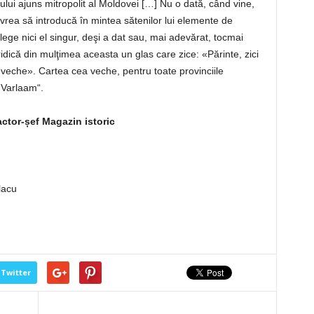
ului ajuns mitropolit al Moldovei […] Nu o dată, când vine,
 vrea să introducă în mintea sătenilor lui elemente de
lege nici el singur, deşi a dat sau, mai adevărat, tocmai
idică din mulţimea aceasta un glas care zice: «Părinte, zici
 veche». Cartea cea veche, pentru toate provinciile
 Varlaam“.
actor-șef Magazin istoric
lacu
Twitter