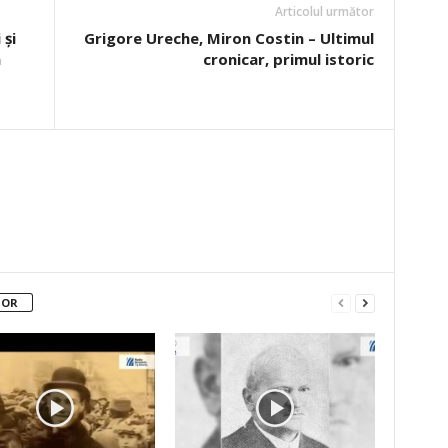
Articolul următor
 şi
Grigore Ureche, Miron Costin – Ultimul
n
cronicar, primul istoric
TOR