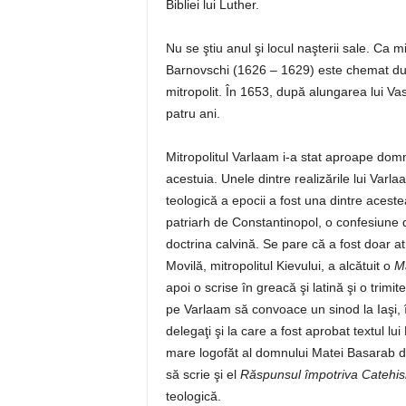
Bibliei lui Luther.
Nu se ştiu anul şi locul naşterii sale. Ca
Barnovschi (1626 – 1629) este chemat duh
mitropolit. În 1653, după alungarea lui Va
patru ani.
Mitropolitul Varlaam i-a stat aproape domn
acestuia. Unele dintre realizările lui Varla
teologică a epocii a fost una dintre acest
patriarh de Constantinopol, o confesiune d
doctrina calvină. Se pare că a fost doar atr
Movilă, mitropolitul Kievului, a alcătuit o
Mă
apoi o scrise în greacă şi latină şi o trimi
pe Varlaam să convoace un sinod la Iaşi, î
delegaţi şi la care a fost aprobat textul lui
mare logofăt al domnului Matei Basarab 
să scrie şi el
Răspunsul împotriva Catehis
teologică.