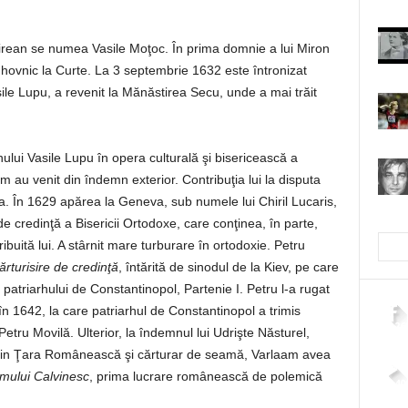
sau
micșora
 mirean se numea Vasile Moţoc. În prima domnie a lui Miron
volumul.
ovnic la Curte. La 3 septembrie 1632 este întronizat
sile Lupu, a revenit la Mănăstirea Secu, unde a mai trăit
ului Vasile Lupu în opera culturală şi bisericească a
am au venit din îndemn exterior. Contribuţia lui la disputa
ea. În 1629 apărea la Geneva, sub numele lui Chiril Lucaris,
e credinţă a Bisericii Ortodoxe, care conţinea, în parte,
ibuită lui. A stârnit mare turburare în ortodoxie. Petru
rturisire de credinţă
, întărită de sinodul de la Kiev, pe care
te patriarhului de Constantinopol, Partenie I. Petru l-a rugat
n 1642, la care patriarhul de Constantinopol a trimis
2,26
 Petru Movilă. Ulterior, la îndemnul lui Udrişte Năsturel,
din Ţara Românească şi cărturar de seamă, Varlaam avea
mului Calvinesc
, prima lucrare românească de polemică
4,40