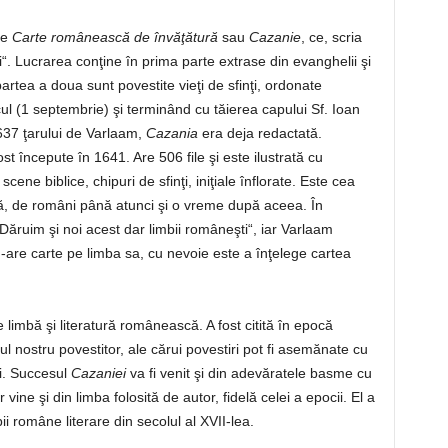
ne
Carte românească de învăţătură
sau
Cazanie
, ce, scria
ii“. Lucrarea conţine în prima parte extrase din evanghelii şi
artea a doua sunt povestite vieţi de sfinţi, ordonate
ul (1 septembrie) şi terminând cu tăierea capului Sf. Ioan
 1637 ţarului de Varlaam,
Cazania
era deja redactată.
st începute în 1641. Are 506 file şi este ilustrată cu
ne biblice, chipuri de sfinţi, iniţiale înflorate. Este cea
ică, de români până atunci şi o vreme după aceea. În
ăruim şi noi acest dar limbii româneşti“, iar Varlaam
are carte pe limba sa, cu nevoie este a înţelege cartea
imbă şi literatură românească. A fost citită în epocă
 nostru povestitor, ale cărui povestiri pot fi asemănate cu
ti. Succesul
Cazaniei
va fi venit şi din adevăratele basme cu
ar vine şi din limba folosită de autor, fidelă celei a epocii. El a
ii române literare din secolul al XVII-lea.