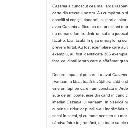
Cazania
a cunoscut cea mai largă răspândir
carte din trecutul nostru. Au cumpărat-o şi c
dascăli şi copişti, tipografi, slujitori ai al
avea Cazania a făcut ca din primii ani după
nu numai o familie dintr-un sat s-a judecat 
făcut-o. Era lăsată în grija urmaşilor şi o
preveni furtul. Au fost exemplare care au ci
exemplu, au fost identificate 366 exempla
fost cel dintâi ierarh care a sfărâmat grani
Despre impactul pe care l-a avut
Cazania
„Varlaam a lăsat toată învăţătura câtă o ştia
vine un fapt pe care l-am constata în Ardea
sute de ani poate, iese din când în când c
imediat
Cazania
lui Varlaam. În biserică n
cuprinsul zidurilor pustii s-au îngrămădit p
secol în secol, şi cu toate acestea nu mor 
cândva între toţi românii, din toate satele