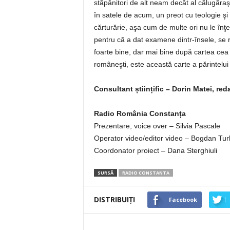
stăpânitori de alt neam decât al călugăraş
în satele de acum, un preot cu teologie şi
cărturărie, aşa cum de multe ori nu le înţe
pentru că a dat examene dintr-însele, se r
foarte bine, dar mai bine după cartea cea
româneşti, este această carte a părintelui
Consultant științific – Dorin Matei, red
Radio România Constanța
Prezentare, voice over – Silvia Pascale
Operator video/editor video – Bogdan Tur
Coordonator proiect – Dana Sterghiuli
SURSĂ
RADIO CONSTANTA
DISTRIBUIȚI
Facebook