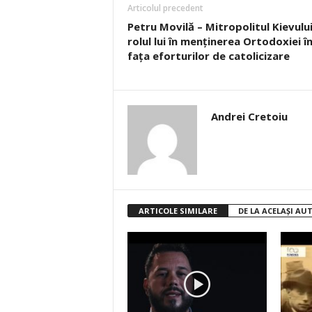
Articolul precedent
Petru Movilă – Mitropolitul Kievului
rolul lui în menţinerea Ortodoxiei î
faţa eforturilor de catolicizare
Andrei Cretoiu
ARTICOLE SIMILARE
DE LA ACELAȘI AU