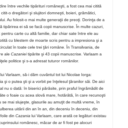
e între vechile tipărituri româneşti, a fost cea mai citită
itit-o dregători şi slujitori domneşti, boieri, grămătici,
tarului. Au folosit-o mai multe generaţii de preoţi. Dorinţa de a
 tipărirea ei să se facă copii manuscrise. În multe cazuri,
pentru carte cu altă familie, dar chiar sate între ele au
crotită cu blestem de moarte scris pentru a impresiona şi a
rculat în toate cele trei ţări române. În Transilvania, de
re ale
Cazaniei
tipărite şi 43 copii manuscrise. Varlaam a
ţele politice şi s-a adresat tuturor românilor.
lui Varlaam, să-i dăm cuvântul tot lui Nicolae Iorga:
 şi o putea şti şi a vorbit pe înţelesul ţăranilor săi. De aici
l nu o dată: în biserici părăsite, prin praful îngrămădit de
âte o foaie cu acea slovă mare, hotărâtă, în care recunoşti
u se mai slujeşte, glasurile au amuţit de multă vreme, în
ulberea uitării din an în an, din deceniu în deceniu, din
foile din
Cazania
lui Varlaam, care arată ce legături existau
 cuprinsului românesc, măcar de ar fi fost pe alocuri