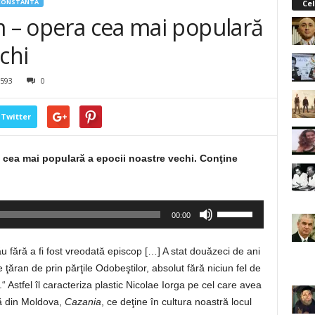
CONSTANTA
Cel
m – opera cea mai populară
chi
593
0
Twitter
 cea mai populară a epocii noastre vechi. Conţine
Folosește
00:00
tastele
săgeată
u fără a fi fost vreodată episcop […] A stat douăzeci de ani
sus/jos
 ţăran de prin părţile Odobeştilor, absolut fără niciun fel de
pentru
“ Astfel îl caracteriza plastic Nicolae Iorga pe cel care avea
a
ă din Moldova,
Cazania
, ce deţine în cultura noastră locul
mări