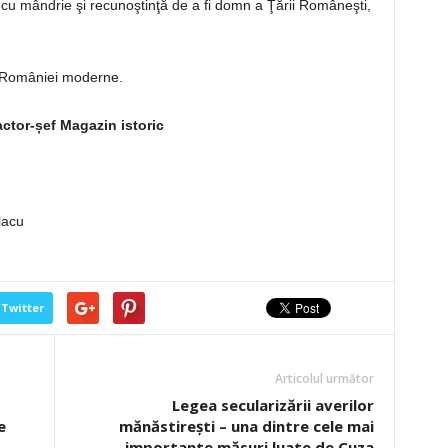
cu mândrie şi recunoştinţă de a fi domn a Ţării Româneşti,
 României moderne.
actor-șef Magazin istoric
lacu
Twitter
Articolul următor
Legea secularizării averilor
e
mănăstireşti – una dintre cele mai
importante măsuri luate de Cuza