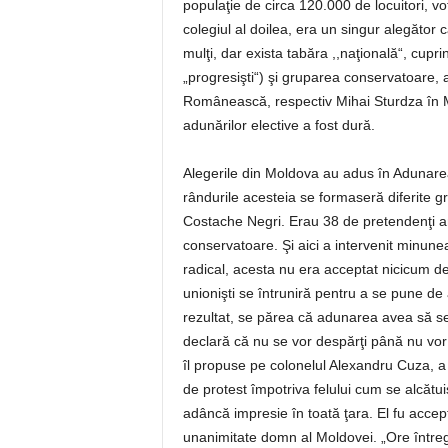
populaţie de circa 120.000 de locuitori, vot
colegiul al doilea, era un singur alegător
mulţi, dar exista tabăra ,,naţională“, cuprin
„progresişti“) şi gruparea conservatoare, 
Românească, respectiv Mihai Sturdza în Mol
adunărilor elective a fost dură.
Alegerile din Moldova au adus în Adunarea 
rândurile acesteia se formaseră diferite gru
Costache Negri. Erau 38 de pretendenţi am
conservatoare. Şi aici a intervenit minunea
radical, acesta nu era acceptat nicicum de 
unionişti se întruniră pentru a se pune de
rezultat, se părea că adunarea avea să se 
declară că nu se vor despărţi până nu vor
îl propuse pe colonelul Alexandru Cuza, a 
de protest împotriva felului cum se alcătui
adâncă impresie în toată ţara. El fu accept
unanimitate domn al Moldovei. „Ore întreg