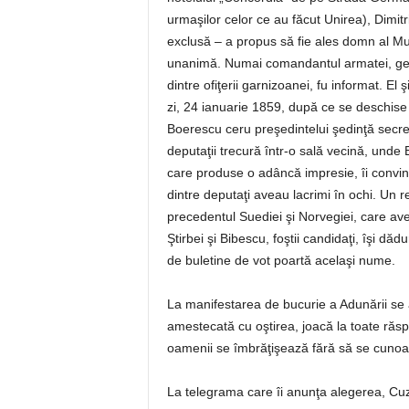
urmaşilor celor ce au făcut Unirea), Dimit
exclusă – a propus să fie ales domn al M
unanimă. Numai comandantul armatei, gene
dintre ofiţerii garnizoanei, fu informat. El
zi, 24 ianuarie 1859, după ce se deschise 
Boerescu ceru preşedintelui şedinţă secr
deputaţii trecură într-o sală vecină, unde
care produse o adâncă impresie, îi convin
dintre deputaţi aveau lacrimi în ochi. Un 
precedentul Suediei şi Norvegiei, care aveau
Ştirbei şi Bibescu, foştii candidaţi, îşi dă
de buletine de vot poartă acelaşi nume.
La manifestarea de bucurie a Adunării se 
amestecată cu oştirea, joacă la toate răspâ
oamenii se îmbrăţişează fără să se cunoa
La telegrama care îi anunţa alegerea, Cu