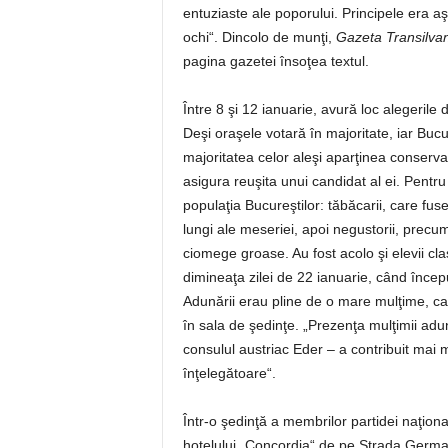
entuziaste ale poporului. Principele era aş
ochi“. Dincolo de munţi,
Gazeta Transilvan
pagina gazetei însoţea textul.
Între 8 şi 12 ianuarie, avură loc alegeril
Deşi oraşele votară în majoritate, iar Bucur
majoritatea celor aleşi aparţinea conserva
asigura reuşita unui candidat al ei. Pentru 
populaţia Bucureştilor: tăbăcarii, care fuse
lungi ale meseriei, apoi negustorii, precum
ciomege groase. Au fost acolo şi elevii cla
dimineaţa zilei de 22 ianuarie, când începur
Adunării erau pline de o mare mulţime, care
în sala de şedinţe. „Prezenţa mulţimii adu
consulul austriac Eder – a contribuit mai mu
înţelegătoare“.
Într-o şedinţă a membrilor partidei naţiona
hotelului „Concordia“ de pe Strada Germa