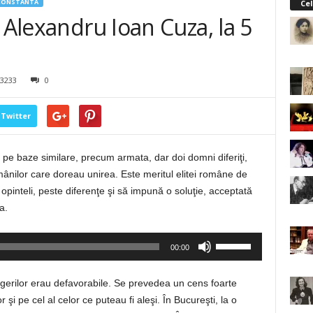
CONSTANTA
Cel
 Alexandru Ioan Cuza, la 5
3233
0
Twitter
te pe baze similare, precum armata, dar doi domni diferiţi,
mânilor care doreau unirea. Este meritul elitei române de
 opinteli, peste diferenţe şi să impună o soluţie, acceptată
a.
Folosește
00:00
tastele
săgeată
legerilor erau defavorabile. Se prevedea un cens foarte
sus/jos
r şi pe cel al celor ce puteau fi aleşi. În Bucureşti, la o
pentru