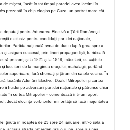
a de mişcat, încât în tot timpul paradei avea lacrimi în
iei
prezentă în chip elogios pe Cuza; un portret mare cât
e de deputaţi pentru Adunarea Electivă a Ţării Româneşti.
eştii exclusiv, pentru candidaţii partidei naţionale,
torilor. Partida naţională avea de dus o luptă grea spre a
a-şi asigura succesul, prin tineri propagandişti, fu ridicată
seră prezenţi şi la 1821 şi la 1848, măcelarii, cu cuţitele
 şi locuitorii de la marginea oraşului, mahalagii, purtând
selor superioare, fură chemaţi şi ţărani din satele vecine. În
ă lucrările Adunării Elective, Dealul Mitropoliei şi curtea
 îi huidui pe adversarii partidei naţionale şi pătrunse chiar
nate în curtea Mitropoliei – comentează într-un raport
lt decât elocinţa vorbitorilor minorităţii să facă majoritatea
le, ţinută în noaptea de 23 spre 24 ianuarie, într-o sală a
nă, actuala stradă Smârdan (azi o ruină, spre ruşinea