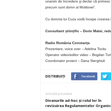
unanim de încredere şi declar că primesc 
precum sunt domn al Moldovei“.
Cu domnia lui Cuza vodă începe crearea
Consultant științific – Dorin Matei, red
Radio România Constanța
Prezentare, voice over – Adelina Tocitu
Operator video/editor video – Bogdan Tur
Coordonator proiect – Dana Sterghiuli
DISTRIBUIȚI
Facebook
Articolul precedent
Divanurile ad-hoc și rolul lor în
revizuirea Regulamentelor Organic