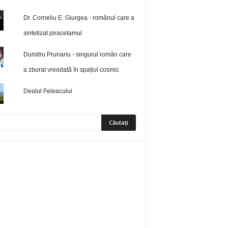
Dr. Corneliu E. Giurgea - românul care a
sintetizat piracetamul
Dumitru Prunariu - singurul român care
a zburat vreodată în spațiul cosmic
Dealul Feleacului
5
Fani
ÎMI PLACE
0
Abonați
ABONAȚI-VĂ