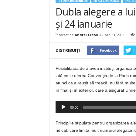
ISTORIA ROMÂNILOR
EU ALEG ROMANIA
RADIO 
Dubla alegere a lui
şi 24 ianuarie
Încarcat de
Andrei Cretoiu
-
oct. 31, 2018
DISTRIBUIȚI
Facebook
Posibilitatea de a avea instituţii organiza
iată ce le oferea Convenţia de la Paris ro
atunci că a reuşit să treacă, nu fără multe
în final şi în exterior, care a asigurat Unire
Player
00:00
audio
Principiile stipulate pentru organizarea a
ridicat, care limita mult numărul alegătorilo