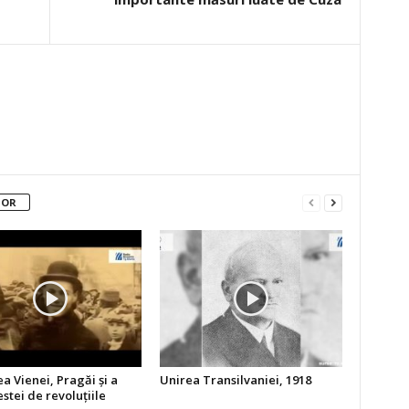
TOR
a Vienei, Pragăi şi a
Unirea Transilvaniei, 1918
tei de revoluţiile