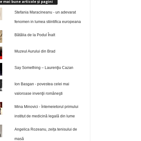
e mai bune articole și pagini
Stefania Maracineanu - un adevarat
fenomen in lumea stiintifica europeana
Bătălia de la Podul Înalt
Muzeul Aurului din Brad
Say Something – Laurenţiu Cazan
Ion Basgan - povestea celei mai
valoroase invenţii româneşti
Mina Minovici - întemeietorul primului
institut de medicină legală din lume
Angelica Rozeanu, zeița tenisului de
masă