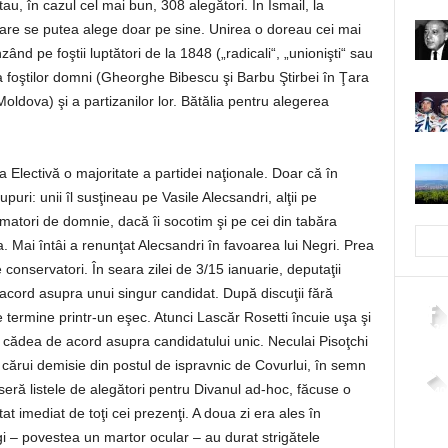
au, în cazul cel mai bun, 308 alegători. În Ismail, la
a
 care se putea alege doar pe sine. Unirea o doreau cei mai
mări
zând pe foştii luptători de la 1848 („radicali“, „unionişti“ sau
sau
a foştilor domni (Gheorghe Bibescu şi Barbu Ştirbei în Ţara
micșora
dova) şi a partizanilor lor. Bătălia pentru alegerea
volumul.
Electivă o majoritate a partidei naţionale. Doar că în
puri: unii îl susţineau pe Vasile Alecsandri, alţii pe
atori de domnie, dacă îi socotim şi pe cei din tabăra
. Mai întâi a renunţat Alecsandri în favoarea lui Negri. Prea
conservatori. În seara zilei de 3/15 ianuarie, deputaţii
 acord asupra unui singur candidat. După discuţii fără
termine printr-un eşec. Atunci Lascăr Rosetti încuie uşa şi
2,26
 cădea de acord asupra candidatului unic. Neculai Pisoţchi
cărui demisie din postul de ispravnic de Covurlui, în semn
seră listele de alegători pentru Divanul ad-hoc, făcuse o
4,40
at imediat de toţi cei prezenţi. A doua zi era ales în
i – povestea un martor ocular – au durat strigătele