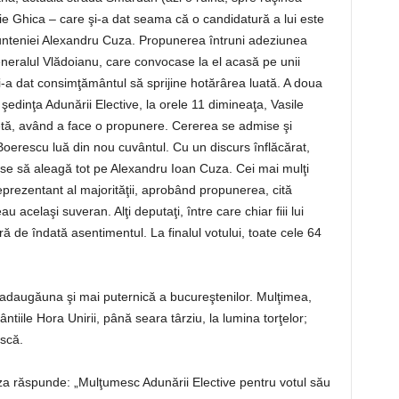
rie Ghica – care şi-a dat seama că o candidatură a lui este
unteniei Alexandru Cuza. Propunerea întruni adeziunea
ralul Vlădoianu, care convocase la el acasă pe unii
 şi-a dat consimţământul să sprijine hotărârea luată. A doua
şedinţa Adunării Elective, la orele 11 dimineaţa, Vasile
etă, având a face o propunere. Cererea se admise şi
 Boerescu luă din nou cuvântul. Cu un discurs înflăcărat,
se să aleagă tot pe Alexandru Ioan Cuza. Cei mai mulţi
reprezentant al majorităţii, aprobând propunerea, cită
 acelaşi suveran. Alţi deputaţi, între care chiar fiii lui
dură de îndată asentimentul. La finalul votului, toate cele 64
adaugăuna şi mai puternică a bucureştenilor. Mulţimea,
ntiile Hora Unirii, până seara târziu, la lumina torţelor;
scă.
za răspunde: „Mulţumesc Adunării Elective pentru votul său