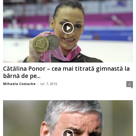
Cătălina Ponor – cea mai titrată gimnastă la
bârnă de pe...
Mihaela Costache
-
iul. 7, 2016
0