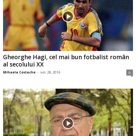
Gheorghe Hagi, cel mai bun fotbalist român
al secolului XX
Mihaela Costache
-
iun. 28, 2016
0