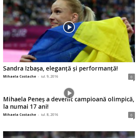
Sandra Izbaşa, eleganţă şi performanţă!
Mihaela Costache
-
iul. 9, 2016
0
Mihaela Peneş a devenit campioană olimpică,
la numai 17 ani!
Mihaela Costache
-
iul. 8, 2016
0