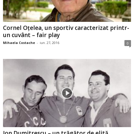
Cornel Oțelea, un sportiv caracterizat printr-
un cuvânt – fair play
Mihaela Costache
-
iun. 27, 2016
0
Ion Dumitrescu – un trăgător de elită