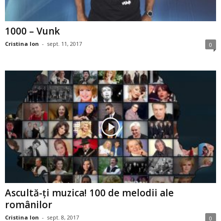
1000 – Vunk
Cristina Ion
-
sept. 11, 2017
0
Ascultă-ţi muzica! 100 de melodii ale
românilor
Cristina Ion
-
sept. 8, 2017
0