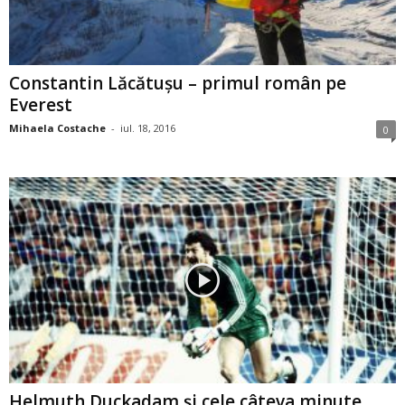
Constantin Lăcătuşu – primul român pe
Everest
Mihaela Costache
-
iul. 18, 2016
0
Helmuth Duckadam şi cele câteva minute