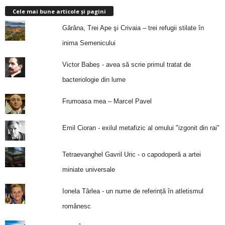
Cele mai bune articole și pagini
Gărâna, Trei Ape şi Crivaia – trei refugii stilate în
inima Semenicului
Victor Babeș - avea să scrie primul tratat de
bacteriologie din lume
Frumoasa mea – Marcel Pavel
Emil Cioran - exilul metafizic al omului "izgonit din rai"
Tetraevanghel Gavril Uric - o capodoperă a artei
miniate universale
Ionela Târlea - un nume de referință în atletismul
românesc