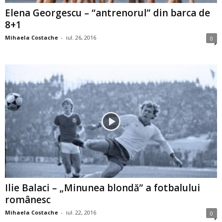
Elena Georgescu – “antrenorul” din barca de
8+1
Mihaela Costache
-
iul. 26, 2016
0
Ilie Balaci – „Minunea blondă” a fotbalului
românesc
Mihaela Costache
-
iul. 22, 2016
0