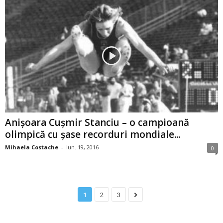
Anişoara Cuşmir Stanciu – o campioană
olimpică cu şase recorduri mondiale...
Mihaela Costache
-
iun. 19, 2016
0
1
2
3