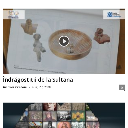
Îndrăgostiţii de la Sultana
Andrei Cretoiu
-
aug. 27, 2018
0