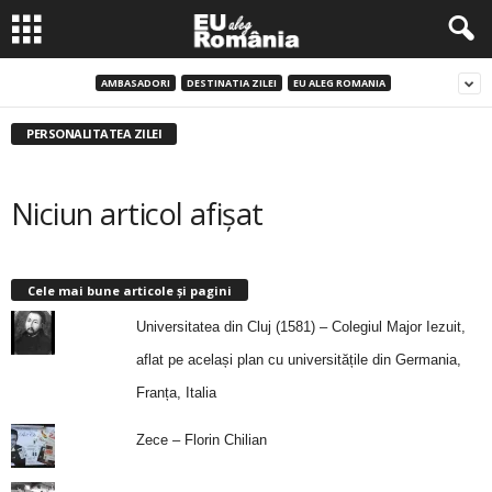
AMBASADORI
DESTINATIA ZILEI
EU ALEG ROMANIA
PERSONALITATEA ZILEI
Niciun articol afișat
Cele mai bune articole și pagini
Universitatea din Cluj (1581) – Colegiul Major Iezuit,
aflat pe același plan cu universitățile din Germania,
Franța, Italia
Zece – Florin Chilian