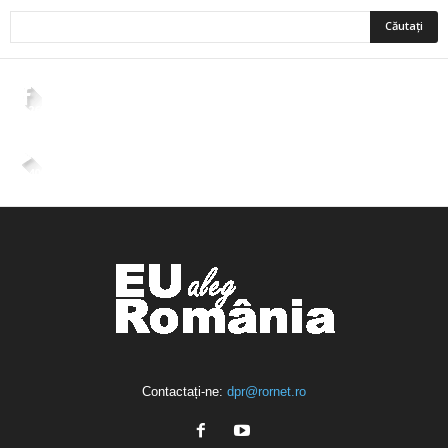
2,265
Fani
ÎMI PLACE
4,400
Abonați
ABONAȚI-VĂ
Contactați-ne:
dpr@rornet.ro